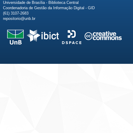
Universidade de Brasília - Biblioteca Central
Coordenadoria de Gestão da Informação Digital - GID
(61) 3107-2683
repositorio@unb.br
Fale conosco
Sobre