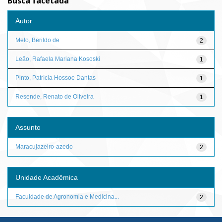
Busca facetada
Autor
Melo, Berildo de
2
Leão, Rafaela Mariana Kososki
1
Pinto, Patrícia Hossoe Dantas
1
Resende, Renato de Oliveira
1
Assunto
Maracujazeiro-azedo
2
Unidade Acadêmica
Faculdade de Agronomia e Medicina...
2