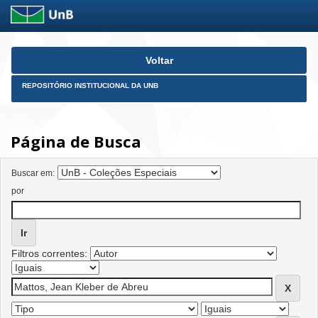
Skip
Voltar
navigation
REPOSITÓRIO INSTITUCIONAL DA UNB
Página de Busca
Buscar em:
por
Filtros correntes: