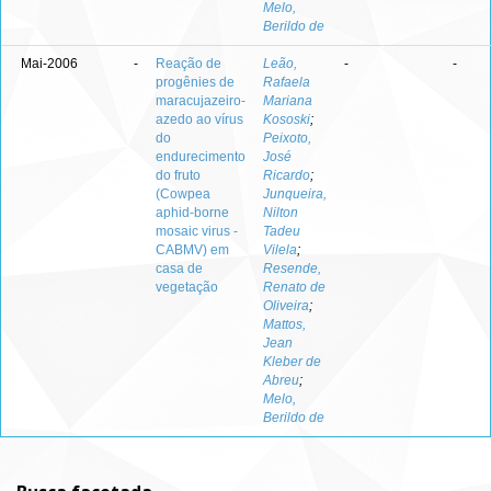
Melo,
Berildo de
Mai-2006
-
Reação de
Leão,
-
-
progênies de
Rafaela
maracujazeiro-
Mariana
azedo ao vírus
Kososki
;
do
Peixoto,
endurecimento
José
do fruto
Ricardo
;
(Cowpea
Junqueira,
aphid-borne
Nilton
mosaic virus -
Tadeu
CABMV) em
Vilela
;
casa de
Resende,
vegetação
Renato de
Oliveira
;
Mattos,
Jean
Kleber de
Abreu
;
Melo,
Berildo de