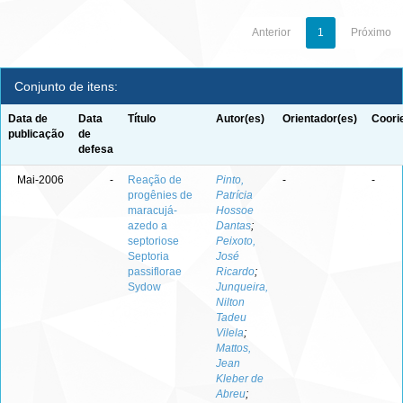
Anterior
1
Próximo
Conjunto de itens:
Data de
Data
Título
Autor(es)
Orientador(es)
Coori
publicação
de
defesa
Mai-2006
-
Reação de
Pinto,
-
-
progênies de
Patrícia
maracujá-
Hossoe
azedo a
Dantas
;
septoriose
Peixoto,
Septoria
José
passiflorae
Ricardo
;
Sydow
Junqueira,
Nilton
Tadeu
Vilela
;
Mattos,
Jean
Kleber de
Abreu
;