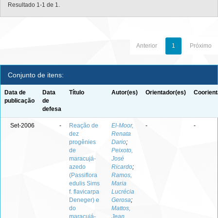
Resultado 1-1 de 1.
Anterior
1
Próximo
Conjunto de itens:
Data de
Data
Título
Autor(es)
Orientador(es)
Coorient
publicação
de
defesa
Set-2006
-
Reação de
El-Moor,
-
-
dez
Renata
progênies
Dario
;
de
Peixoto,
maracujá-
José
azedo
Ricardo
;
(Passiflora
Ramos,
edulis Sims
Maria
f. flavicarpa
Lucrécia
Deneger) e
Gerosa
;
do
Mattos,
maracujá-
Jean