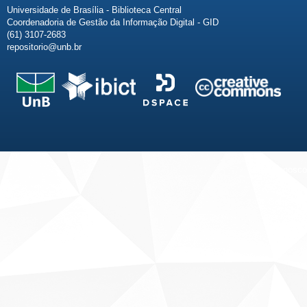
Universidade de Brasília - Biblioteca Central
Coordenadoria de Gestão da Informação Digital - GID
(61) 3107-2683
repositorio@unb.br
Fale conosco
Sobre