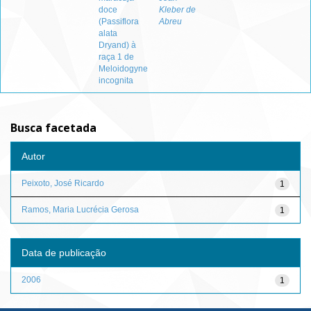
doce
Kleber de
(Passiflora
Abreu
alata
Dryand) à
raça 1 de
Meloidogyne
incognita
Busca facetada
Autor
Peixoto, José Ricardo
1
Ramos, Maria Lucrécia Gerosa
1
Data de publicação
2006
1