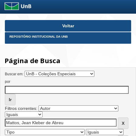
Skip
Voltar
navigation
REPOSITÓRIO INSTITUCIONAL DA UNB
Página de Busca
Buscar em:
por
Filtros correntes: