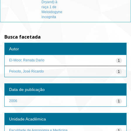
Dryand) à
raça 1 de
Meloidogyne
incognita
Busca facetada
Autor
El-Moor, Renata Dario
1
Peixoto, José Ricardo
1
Data de publicação
2006
1
Unidade Acadêmica
Faculdade de Agronomia e Medicina...
1