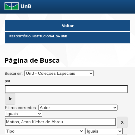
Skip
Voltar
navigation
REPOSITÓRIO INSTITUCIONAL DA UNB
Página de Busca
Buscar em:
por
Filtros correntes: