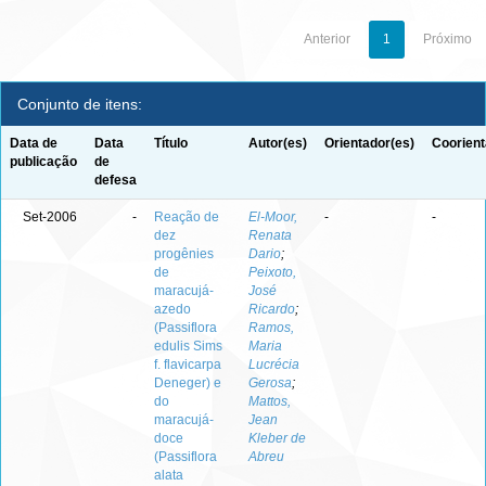
Anterior
1
Próximo
Conjunto de itens:
Data de
Data
Título
Autor(es)
Orientador(es)
Coorient
publicação
de
defesa
Set-2006
-
Reação de
El-Moor,
-
-
dez
Renata
progênies
Dario
;
de
Peixoto,
maracujá-
José
azedo
Ricardo
;
(Passiflora
Ramos,
edulis Sims
Maria
f. flavicarpa
Lucrécia
Deneger) e
Gerosa
;
do
Mattos,
maracujá-
Jean
doce
Kleber de
(Passiflora
Abreu
alata