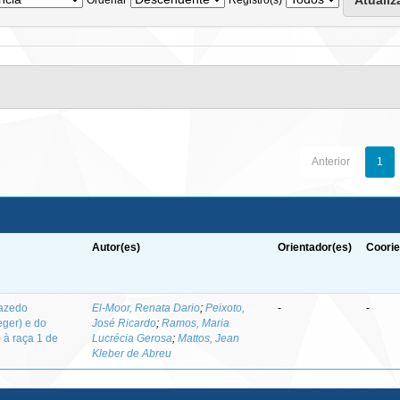
Anterior
1
Autor(es)
Orientador(es)
Coorie
-azedo
El-Moor, Renata Dario
;
Peixoto,
-
-
eger) e do
José Ricardo
;
Ramos, Maria
 à raça 1 de
Lucrécia Gerosa
;
Mattos, Jean
Kleber de Abreu