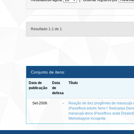
Resultado 1-1 de 1.
Conjunto de itens:
Data de
Data
Título
publicação
de
defesa
Set-2006
-
Reação de dez progênies de maracujá
(Passiflora edulis Sims f. flavicarpa Den
maracujá-doce (Passiflora alata Dryand)
Meloidogyne incognita