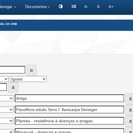
Navegar
Documentos
A-
A
A+
NAL DA UNB