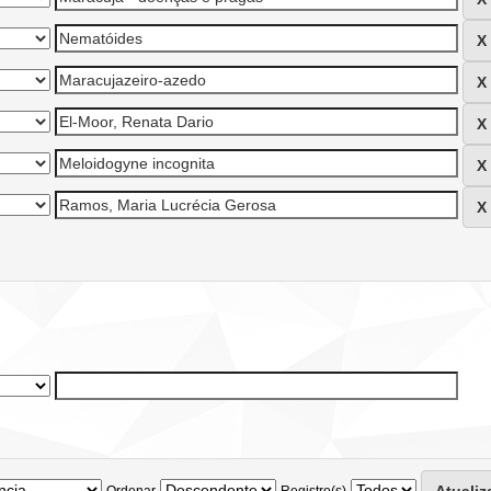
Ordenar
Registro(s)