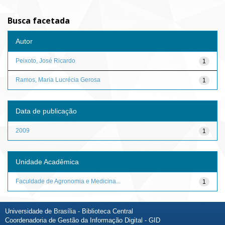
Busca facetada
Autor
Peixoto, José Ricardo
1
Ramos, Maria Lucrécia Gerosa
1
Data de publicação
2009
1
Unidade Acadêmica
Faculdade de Agronomia e Medicina...
1
Universidade de Brasília - Biblioteca Central
Coordenadoria de Gestão da Informação Digital - GID