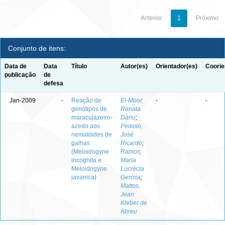
Anterior
1
Próximo
Conjunto de itens:
Data de
Data
Título
Autor(es)
Orientador(es)
Coorie
publicação
de
defesa
Jan-2009
-
Reação de
El-Moor,
-
-
genótipos de
Renata
maracujazeiro-
Dario
;
azedo aos
Peixoto,
nematóides de
José
galhas
Ricardo
;
(Meloidogyne
Ramos,
incognita e
Maria
Meloidogyne
Lucrécia
javanica)
Gerosa
;
Mattos,
Jean
Kleber de
Abreu