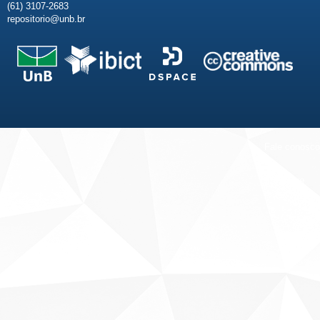
(61) 3107-2683
repositorio@unb.br
Fale conosco
Sobre