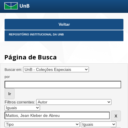
Skip
Voltar
navigation
REPOSITÓRIO INSTITUCIONAL DA UNB
Página de Busca
Buscar em:
por
Filtros correntes: