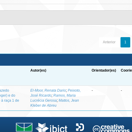
Anterior
1
Autor(es)
Orientador(es)
Coorie
-azedo
El-Moor, Renata Dario
;
Peixoto,
-
-
eger) e do
José Ricardo
;
Ramos, Maria
 à raça 1 de
Lucrécia Gerosa
;
Mattos, Jean
Kleber de Abreu