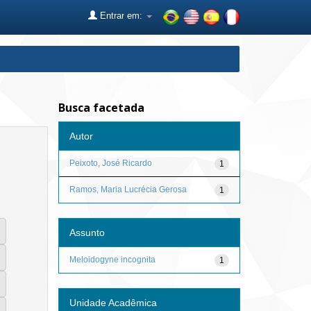
Entrar em:
Busca facetada
Autor
Peixoto, José Ricardo
1
Ramos, Maria Lucrécia Gerosa
1
Assunto
Meloidogyne incognita
1
Unidade Acadêmica