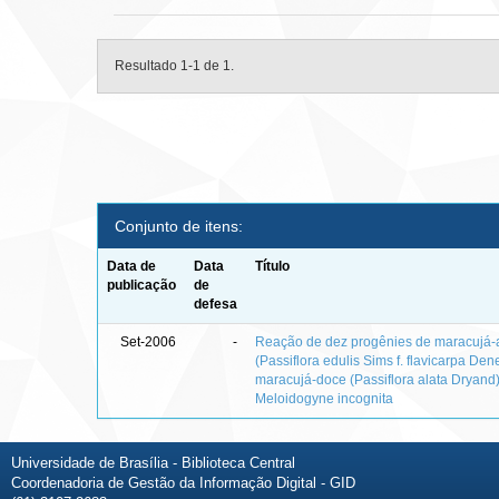
Resultado 1-1 de 1.
Conjunto de itens:
Data de
Data
Título
publicação
de
defesa
Set-2006
-
Reação de dez progênies de maracujá
(Passiflora edulis Sims f. flavicarpa Den
maracujá-doce (Passiflora alata Dryand)
Meloidogyne incognita
Universidade de Brasília - Biblioteca Central
Coordenadoria de Gestão da Informação Digital - GID