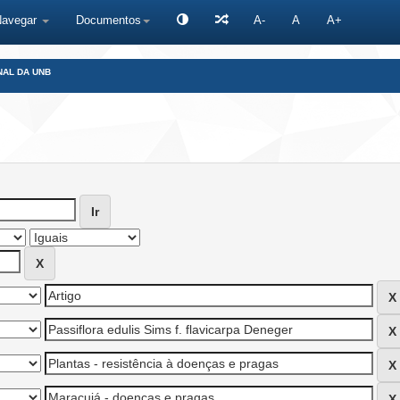
Navegar
Documentos
A-
A
A+
NAL DA UNB