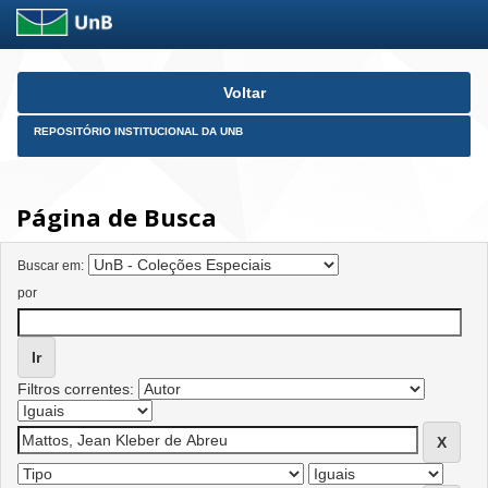
Skip
Voltar
navigation
REPOSITÓRIO INSTITUCIONAL DA UNB
Página de Busca
Buscar em:
por
Filtros correntes: