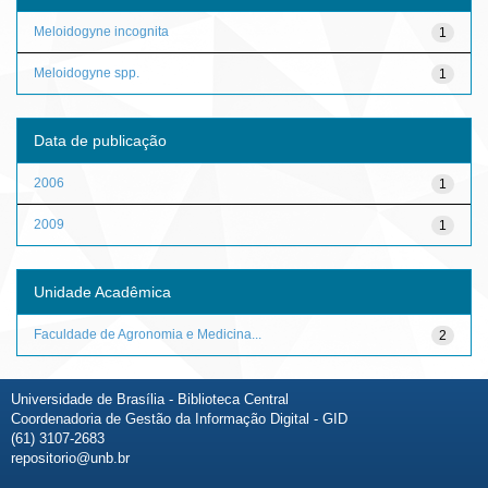
Meloidogyne incognita
1
Meloidogyne spp.
1
Data de publicação
2006
1
2009
1
Unidade Acadêmica
Faculdade de Agronomia e Medicina...
2
Universidade de Brasília - Biblioteca Central
Coordenadoria de Gestão da Informação Digital - GID
(61) 3107-2683
repositorio@unb.br