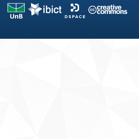
Fale conosco
Sobre