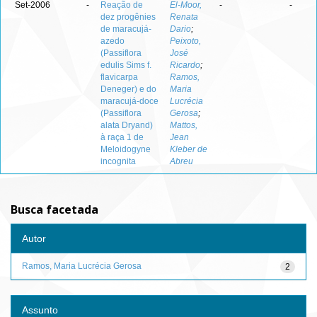
Set-2006
-
Reação de
El-Moor,
-
-
dez progênies
Renata
de maracujá-
Dario
;
azedo
Peixoto,
(Passiflora
José
edulis Sims f.
Ricardo
;
flavicarpa
Ramos,
Deneger) e do
Maria
maracujá-doce
Lucrécia
(Passiflora
Gerosa
;
alata Dryand)
Mattos,
à raça 1 de
Jean
Meloidogyne
Kleber de
incognita
Abreu
Busca facetada
Autor
Ramos, Maria Lucrécia Gerosa
2
Assunto