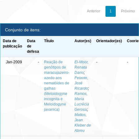
Anterior
1
Próximo
Conjunto de itens:
Data de
Data
Título
Autor(es)
Orientador(es)
Coorie
publicação
de
defesa
Jan-2009
-
Reação de
El-Moor,
-
-
genótipos de
Renata
maracujazeiro-
Dario
;
azedo aos
Peixoto,
nematóides de
José
galhas
Ricardo
;
(Meloidogyne
Ramos,
incognita e
Maria
Meloidogyne
Lucrécia
javanica)
Gerosa
;
Mattos,
Jean
Kleber de
Abreu