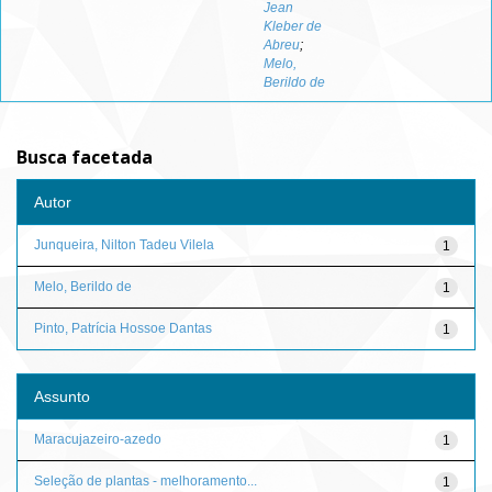
Jean
Kleber de
Abreu
;
Melo,
Berildo de
Busca facetada
Autor
Junqueira, Nilton Tadeu Vilela
1
Melo, Berildo de
1
Pinto, Patrícia Hossoe Dantas
1
Assunto
Maracujazeiro-azedo
1
Seleção de plantas - melhoramento...
1