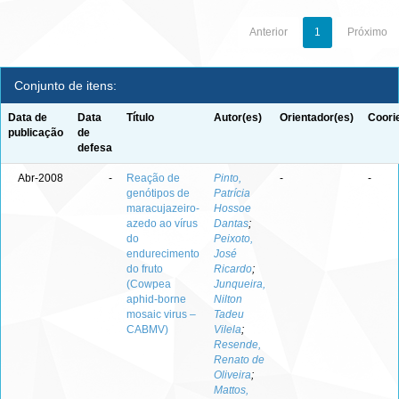
Anterior
1
Próximo
Conjunto de itens:
Data de
Data
Título
Autor(es)
Orientador(es)
Coori
publicação
de
defesa
Abr-2008
-
Reação de
Pinto,
-
-
genótipos de
Patrícia
maracujazeiro-
Hossoe
azedo ao vírus
Dantas
;
do
Peixoto,
endurecimento
José
do fruto
Ricardo
;
(Cowpea
Junqueira,
aphid-borne
Nilton
mosaic virus –
Tadeu
CABMV)
Vilela
;
Resende,
Renato de
Oliveira
;
Mattos,