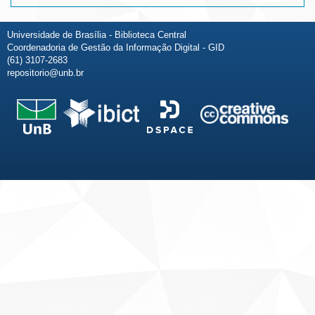
Universidade de Brasília - Biblioteca Central
Coordenadoria de Gestão da Informação Digital - GID
(61) 3107-2683
repositorio@unb.br
Fale conosco
Sobre