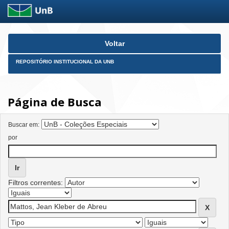
Skip
Voltar
navigation
REPOSITÓRIO INSTITUCIONAL DA UNB
Página de Busca
Buscar em:
por
Filtros correntes: