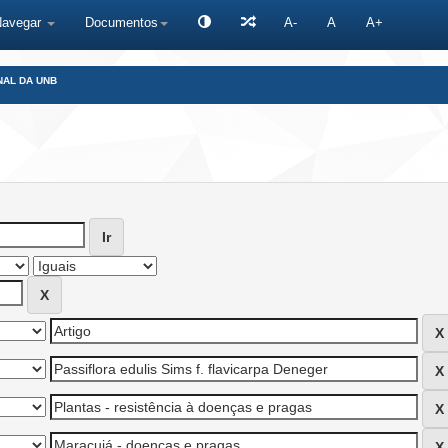
Navegar
Documentos
A-
A
A+
NAL DA UNB