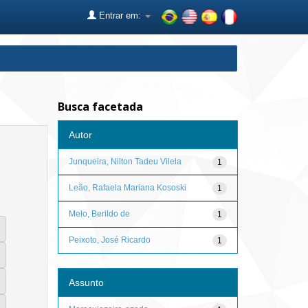
Entrar em:
Busca facetada
Autor
Junqueira, Nilton Tadeu Vilela
1
Leão, Rafaela Mariana Kososki
1
Melo, Berildo de
1
Peixoto, José Ricardo
1
Assunto