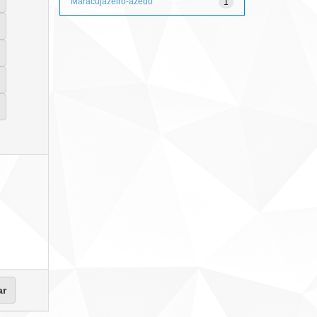
Maracujazeiro-azedo
1