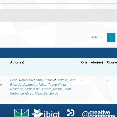
Anterior
1
Autor(es)
Orientador(es)
Coorie
-
Leão, Rafaela Mariana Kososki
;
Peixoto, José
-
-
to
Ricardo
;
Junqueira, Nilton Tadeu Vilela
;
Resende, Renato de Oliveira
;
Mattos, Jean
Kleber de Abreu
;
Melo, Berildo de