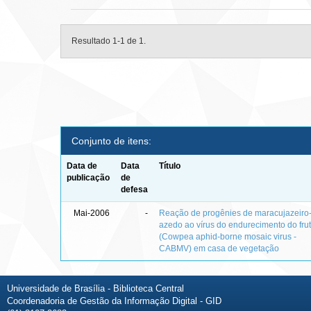
Resultado 1-1 de 1.
Conjunto de itens:
Data de
Data
Título
publicação
de
defesa
Mai-2006
-
Reação de progênies de maracujazeiro
azedo ao vírus do endurecimento do fru
(Cowpea aphid-borne mosaic virus -
CABMV) em casa de vegetação
Universidade de Brasília - Biblioteca Central
Coordenadoria de Gestão da Informação Digital - GID