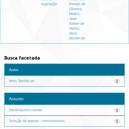
vegetação
Renato de
Oliveira
;
Mattos,
Jean
Kleber de
Abreu
;
Melo,
Berildo de
Busca facetada
Autor
Melo, Berildo de
1
Assunto
Maracujazeiro-azedo
1
Seleção de plantas - melhoramento...
1