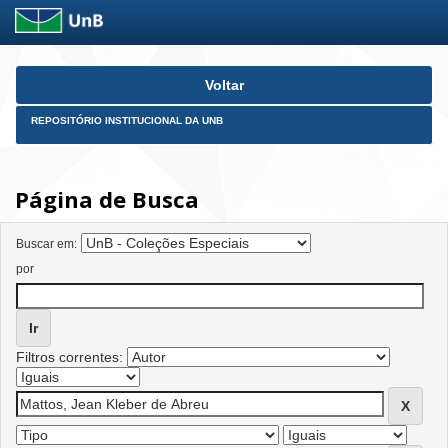
Skip
Voltar
navigation
REPOSITÓRIO INSTITUCIONAL DA UNB
Página de Busca
Buscar em:
por
Filtros correntes: