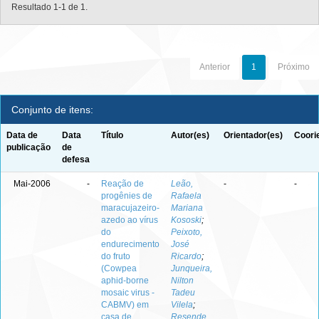
Resultado 1-1 de 1.
Anterior
1
Próximo
Conjunto de itens:
Data de
Data
Título
Autor(es)
Orientador(es)
Coori
publicação
de
defesa
Mai-2006
-
Reação de
Leão,
-
-
progênies de
Rafaela
maracujazeiro-
Mariana
azedo ao vírus
Kososki
;
do
Peixoto,
endurecimento
José
do fruto
Ricardo
;
(Cowpea
Junqueira,
aphid-borne
Nilton
mosaic virus -
Tadeu
CABMV) em
Vilela
;
casa de
Resende,