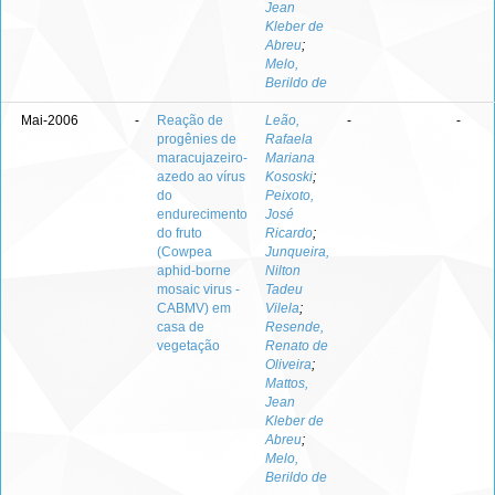
Jean
Kleber de
Abreu
;
Melo,
Berildo de
Mai-2006
-
Reação de
Leão,
-
-
progênies de
Rafaela
maracujazeiro-
Mariana
azedo ao vírus
Kososki
;
do
Peixoto,
endurecimento
José
do fruto
Ricardo
;
(Cowpea
Junqueira,
aphid-borne
Nilton
mosaic virus -
Tadeu
CABMV) em
Vilela
;
casa de
Resende,
vegetação
Renato de
Oliveira
;
Mattos,
Jean
Kleber de
Abreu
;
Melo,
Berildo de