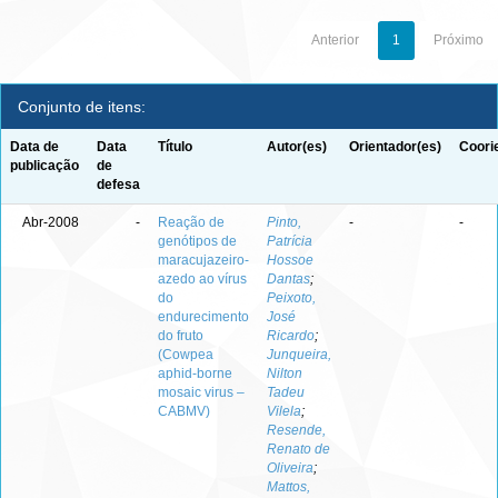
Anterior
1
Próximo
Conjunto de itens:
Data de
Data
Título
Autor(es)
Orientador(es)
Coori
publicação
de
defesa
Abr-2008
-
Reação de
Pinto,
-
-
genótipos de
Patrícia
maracujazeiro-
Hossoe
azedo ao vírus
Dantas
;
do
Peixoto,
endurecimento
José
do fruto
Ricardo
;
(Cowpea
Junqueira,
aphid-borne
Nilton
mosaic virus –
Tadeu
CABMV)
Vilela
;
Resende,
Renato de
Oliveira
;
Mattos,