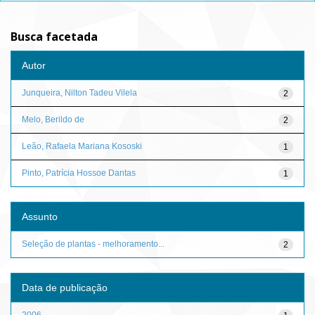
Busca facetada
Autor
Junqueira, Nilton Tadeu Vilela
2
Melo, Berildo de
2
Leão, Rafaela Mariana Kososki
1
Pinto, Patrícia Hossoe Dantas
1
Assunto
Seleção de plantas - melhoramento...
2
Data de publicação
2006