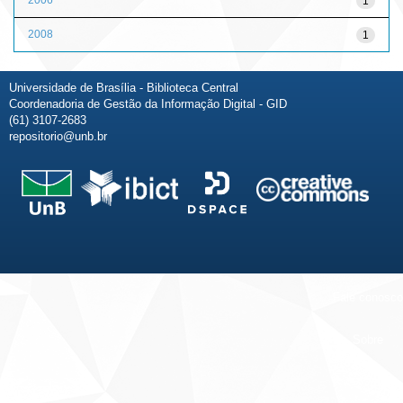
1
2008
1
Universidade de Brasília - Biblioteca Central
Coordenadoria de Gestão da Informação Digital - GID
(61) 3107-2683
repositorio@unb.br
Fale conosco
Sobre