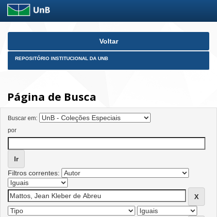
Skip
Voltar
navigation
REPOSITÓRIO INSTITUCIONAL DA UNB
Página de Busca
Buscar em:
por
Filtros correntes: