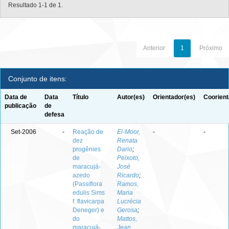
Resultado 1-1 de 1.
Anterior
1
Próximo
Conjunto de itens:
Data de
Data
Título
Autor(es)
Orientador(es)
Coorient
publicação
de
defesa
Set-2006
-
Reação de
El-Moor,
-
-
dez
Renata
progênies
Dario
;
de
Peixoto,
maracujá-
José
azedo
Ricardo
;
(Passiflora
Ramos,
edulis Sims
Maria
f. flavicarpa
Lucrécia
Deneger) e
Gerosa
;
do
Mattos,
maracujá-
Jean