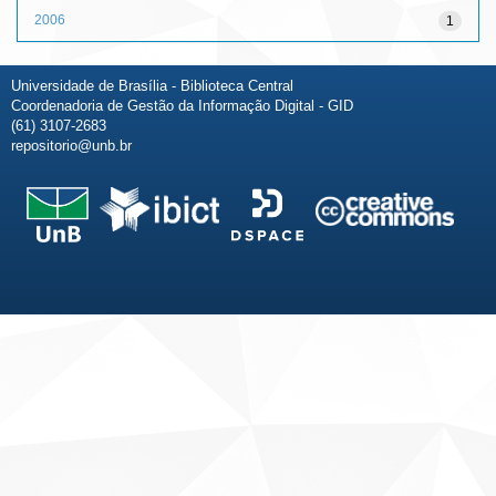
2006
1
Universidade de Brasília - Biblioteca Central
Coordenadoria de Gestão da Informação Digital - GID
(61) 3107-2683
repositorio@unb.br
Fale conosco
Sobre