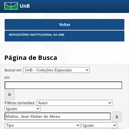
Skip
Voltar
navigation
REPOSITÓRIO INSTITUCIONAL DA UNB
Página de Busca
Buscar em:
por
Filtros correntes: