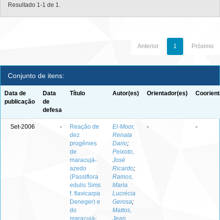
Resultado 1-1 de 1.
Anterior
1
Próximo
Conjunto de itens:
Data de
Data
Título
Autor(es)
Orientador(es)
Coorient
publicação
de
defesa
Set-2006
-
Reação de
El-Moor,
-
-
dez
Renata
progênies
Dario
;
de
Peixoto,
maracujá-
José
azedo
Ricardo
;
(Passiflora
Ramos,
edulis Sims
Maria
f. flavicarpa
Lucrécia
Deneger) e
Gerosa
;
do
Mattos,
maracujá-
Jean