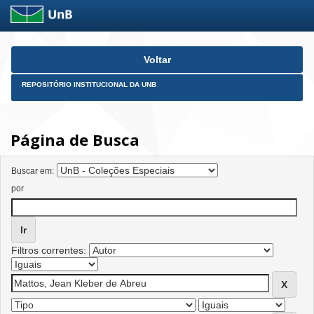
Skip
Voltar
navigation
REPOSITÓRIO INSTITUCIONAL DA UNB
Página de Busca
Buscar em:
por
Filtros correntes: