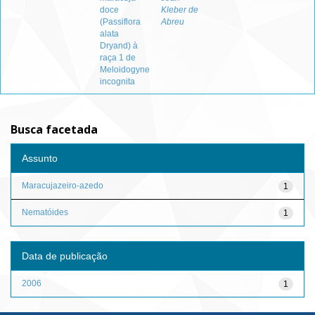
doce
Kleber de
(Passiflora
Abreu
alata
Dryand) à
raça 1 de
Meloidogyne
incognita
Busca facetada
Assunto
Maracujazeiro-azedo
1
Nematóides
1
Data de publicação
2006
1