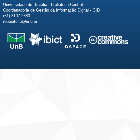
Universidade de Brasília - Biblioteca Central
Coordenadoria de Gestão da Informação Digital - GID
(61) 3107-2683
repositorio@unb.br
Fale conosco
Sobre