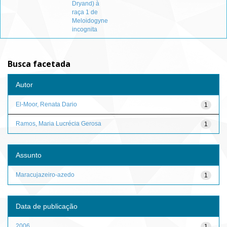
Dryand) à
raça 1 de
Meloidogyne
incognita
Busca facetada
Autor
El-Moor, Renata Dario
1
Ramos, Maria Lucrécia Gerosa
1
Assunto
Maracujazeiro-azedo
1
Data de publicação
2006
1