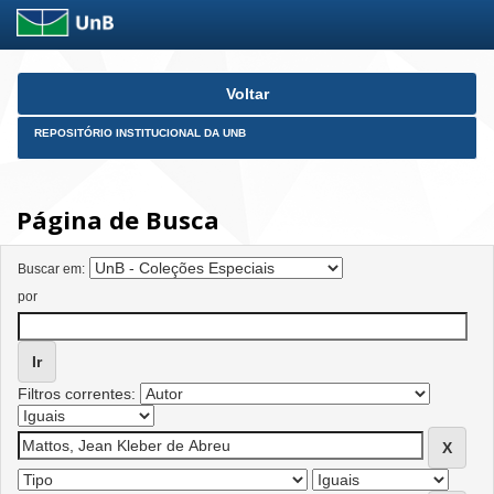
Skip
Voltar
navigation
REPOSITÓRIO INSTITUCIONAL DA UNB
Página de Busca
Buscar em:
por
Filtros correntes: