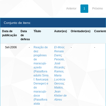
Anterior
1
Próximo
Conjunto de itens:
Data de
Data
Título
Autor(es)
Orientador(es)
Coorient
publicação
de
defesa
Set-2006
-
Reação de
El-Moor,
-
-
dez
Renata
progênies
Dario
;
de
Peixoto,
maracujá-
José
azedo
Ricardo
;
(Passiflora
Ramos,
edulis Sims
Maria
f. flavicarpa
Lucrécia
Deneger) e
Gerosa
;
do
Mattos,
maracujá-
Jean
doce
Kleber de
(Passiflora
Abreu
alata