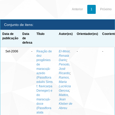
Anterior
1
Próximo
Conjunto de itens:
Data de
Data
Título
Autor(es)
Orientador(es)
Coorient
publicação
de
defesa
Set-2006
-
Reação de
El-Moor,
-
-
dez
Renata
progênies
Dario
;
de
Peixoto,
maracujá-
José
azedo
Ricardo
;
(Passiflora
Ramos,
edulis Sims
Maria
f. flavicarpa
Lucrécia
Deneger) e
Gerosa
;
do
Mattos,
maracujá-
Jean
doce
Kleber de
(Passiflora
Abreu
alata