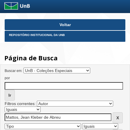
Skip
Voltar
navigation
REPOSITÓRIO INSTITUCIONAL DA UNB
Página de Busca
Buscar em:
por
Filtros correntes: