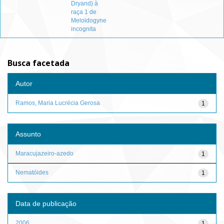
Dryand) à
raça 1 de
Meloidogyne
incognita
Busca facetada
Autor
Ramos, Maria Lucrécia Gerosa
1
Assunto
Maracujazeiro-azedo
1
Nematóides
1
Data de publicação
2006
1