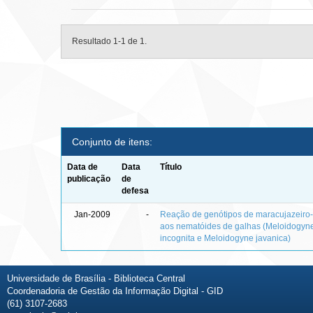
Resultado 1-1 de 1.
Conjunto de itens:
Data de
Data
Título
publicação
de
defesa
Jan-2009
-
Reação de genótipos de maracujazeiro
aos nematóides de galhas (Meloidogyn
incognita e Meloidogyne javanica)
Universidade de Brasília - Biblioteca Central
Coordenadoria de Gestão da Informação Digital - GID
(61) 3107-2683