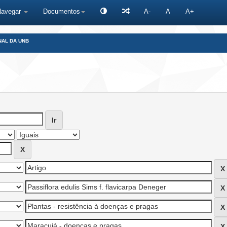
Navegar
Documentos
A-
A
A+
NAL DA UNB