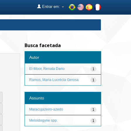
Entrar em:
Busca facetada
Autor
El-Moor, Renata Dario
1
Ramos, Maria Lucrécia Gerosa
1
Assunto
Maracujazeiro-azedo
1
Meloidogyne spp.
1