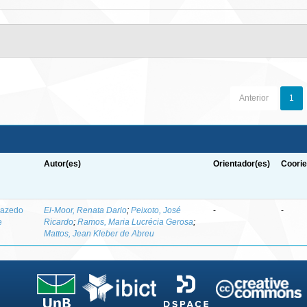
Anterior
1
Autor(es)
Orientador(es)
Coorie
-azedo
El-Moor, Renata Dario
;
Peixoto, José
-
-
e
Ricardo
;
Ramos, Maria Lucrécia Gerosa
;
Mattos, Jean Kleber de Abreu