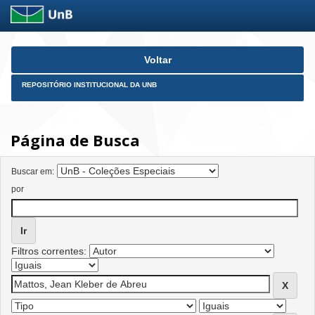
Skip
Voltar
navigation
REPOSITÓRIO INSTITUCIONAL DA UNB
Página de Busca
Buscar em:
por
Filtros correntes: