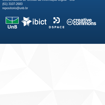
(61) 3107-2683
repositorio@unb.br
Fale conosco
Sobre