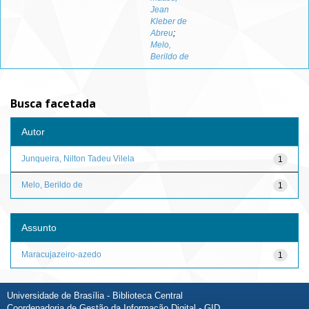
Jean
Kleber de
Abreu
;
Melo,
Berildo de
Busca facetada
Autor
Junqueira, Nilton Tadeu Vilela
1
Melo, Berildo de
1
Assunto
Maracujazeiro-azedo
1
Universidade de Brasília - Biblioteca Central
Coordenadoria de Gestão da Informação Digital - GID