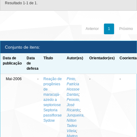
Resultado 1-1 de 1.
Anterior
1
Próximo
Conjunto de itens:
Data de
Data
Título
Autor(es)
Orientador(es)
Coorienta
publicação
de
defesa
Mai-2006
-
Reação de
Pinto,
-
-
progênies
Patrícia
de
Hossoe
maracujá-
Dantas
;
azedo a
Peixoto,
septoriose
José
Septoria
Ricardo
;
passiflorae
Junqueira,
Sydow
Nilton
Tadeu
Vilela
;
Mattos,