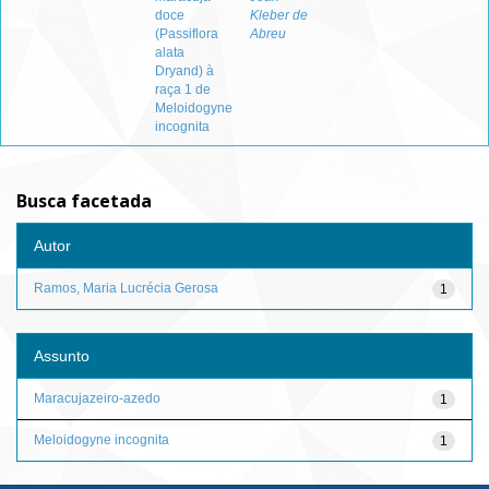
doce
Kleber de
(Passiflora
Abreu
alata
Dryand) à
raça 1 de
Meloidogyne
incognita
Busca facetada
Autor
Ramos, Maria Lucrécia Gerosa
1
Assunto
Maracujazeiro-azedo
1
Meloidogyne incognita
1