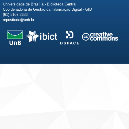
Universidade de Brasília - Biblioteca Central
Coordenadoria de Gestão da Informação Digital - GID
(61) 3107-2683
repositorio@unb.br
Fale conosco
Sobre