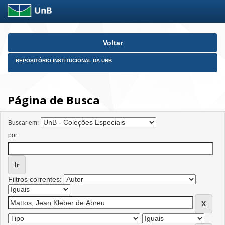
Skip
Voltar
navigation
REPOSITÓRIO INSTITUCIONAL DA UNB
Página de Busca
Buscar em:
por
Filtros correntes: