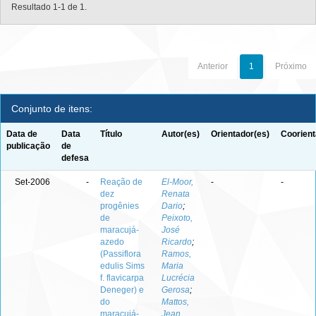
Resultado 1-1 de 1.
Anterior
1
Próximo
Conjunto de itens:
Data de
Data
Título
Autor(es)
Orientador(es)
Coorient
publicação
de
defesa
Set-2006
-
Reação de
El-Moor,
-
-
dez
Renata
progênies
Dario
;
de
Peixoto,
maracujá-
José
azedo
Ricardo
;
(Passiflora
Ramos,
edulis Sims
Maria
f. flavicarpa
Lucrécia
Deneger) e
Gerosa
;
do
Mattos,
maracujá-
Jean