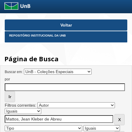
Skip
Voltar
navigation
REPOSITÓRIO INSTITUCIONAL DA UNB
Página de Busca
Buscar em:
por
Filtros correntes: