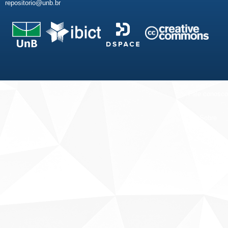
repositorio@unb.br
Fale conosco
Sobre