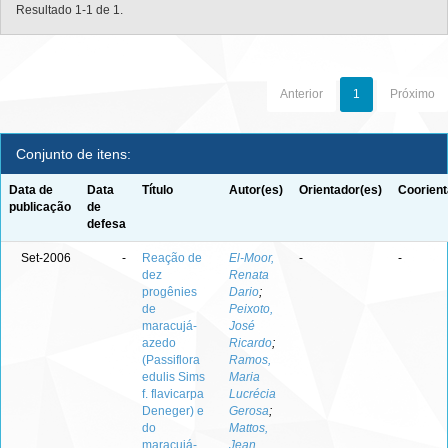
Resultado 1-1 de 1.
Anterior
1
Próximo
Conjunto de itens:
Data de
Data
Título
Autor(es)
Orientador(es)
Coorient
publicação
de
defesa
Set-2006
-
Reação de
El-Moor,
-
-
dez
Renata
progênies
Dario
;
de
Peixoto,
maracujá-
José
azedo
Ricardo
;
(Passiflora
Ramos,
edulis Sims
Maria
f. flavicarpa
Lucrécia
Deneger) e
Gerosa
;
do
Mattos,
maracujá-
Jean