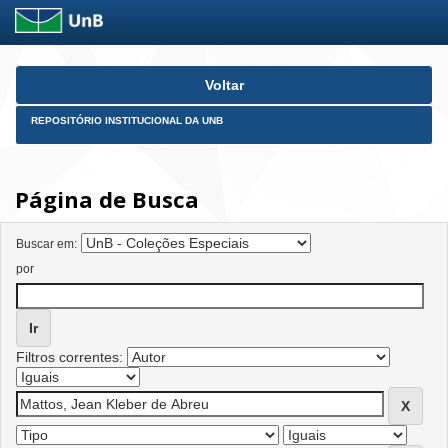
Skip
Voltar
navigation
REPOSITÓRIO INSTITUCIONAL DA UNB
Página de Busca
Buscar em:
por
Filtros correntes: