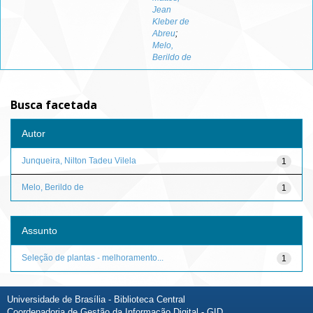
Jean
Kleber de
Abreu
;
Melo,
Berildo de
Busca facetada
Autor
Junqueira, Nilton Tadeu Vilela
1
Melo, Berildo de
1
Assunto
Seleção de plantas - melhoramento...
1
Universidade de Brasília - Biblioteca Central
Coordenadoria de Gestão da Informação Digital - GID