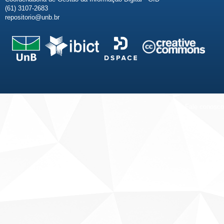
(61) 3107-2683
repositorio@unb.br
Fale conosco
Sobre