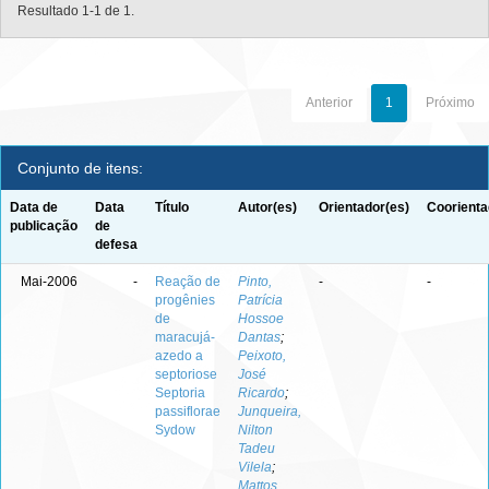
Resultado 1-1 de 1.
Anterior
1
Próximo
Conjunto de itens:
Data de
Data
Título
Autor(es)
Orientador(es)
Coorienta
publicação
de
defesa
Mai-2006
-
Reação de
Pinto,
-
-
progênies
Patrícia
de
Hossoe
maracujá-
Dantas
;
azedo a
Peixoto,
septoriose
José
Septoria
Ricardo
;
passiflorae
Junqueira,
Sydow
Nilton
Tadeu
Vilela
;
Mattos,