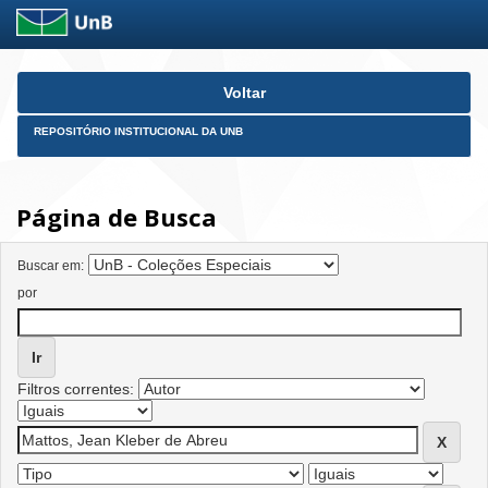
Skip
Voltar
navigation
REPOSITÓRIO INSTITUCIONAL DA UNB
Página de Busca
Buscar em:
por
Filtros correntes: