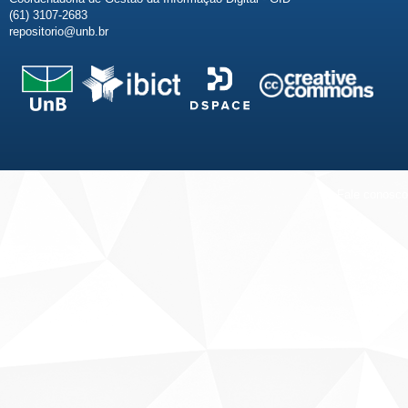
(61) 3107-2683
repositorio@unb.br
Fale conosco
Sobre