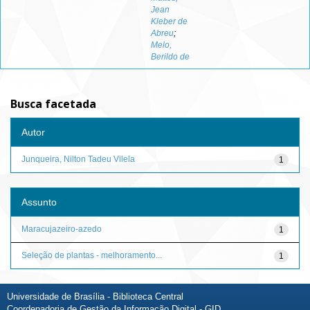
Jean
Kleber de
Abreu
;
Melo,
Berildo de
Busca facetada
Autor
Junqueira, Nilton Tadeu Vilela
1
Assunto
Maracujazeiro-azedo
1
Seleção de plantas - melhoramento...
1
Universidade de Brasília - Biblioteca Central
Coordenadoria de Gestão da Informação Digital - GID