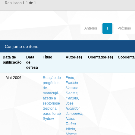
Resultado 1-1 de 1.
Anterior
1
Próximo
Conjunto de itens:
Data de
Data
Título
Autor(es)
Orientador(es)
Coorienta
publicação
de
defesa
Mai-2006
-
Reação de
Pinto,
-
-
progênies
Patrícia
de
Hossoe
maracujá-
Dantas
;
azedo a
Peixoto,
septoriose
José
Septoria
Ricardo
;
passiflorae
Junqueira,
Sydow
Nilton
Tadeu
Vilela
;
Mattos,