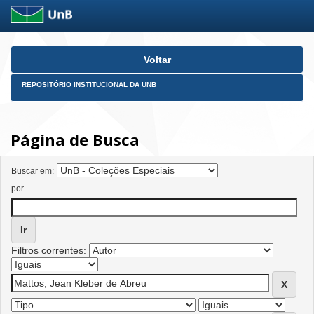
Skip
Voltar
navigation
REPOSITÓRIO INSTITUCIONAL DA UNB
Página de Busca
Buscar em:
por
Filtros correntes: