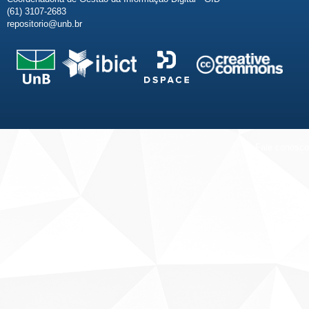
(61) 3107-2683
repositorio@unb.br
Fale conosco
Sobre