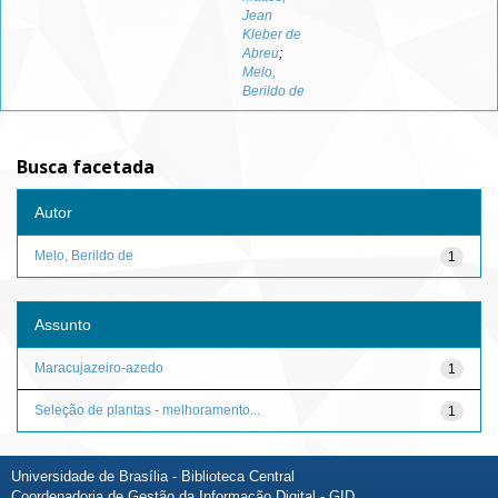
Jean
Kleber de
Abreu
;
Melo,
Berildo de
Busca facetada
Autor
Melo, Berildo de
1
Assunto
Maracujazeiro-azedo
1
Seleção de plantas - melhoramento...
1
Universidade de Brasília - Biblioteca Central
Coordenadoria de Gestão da Informação Digital - GID