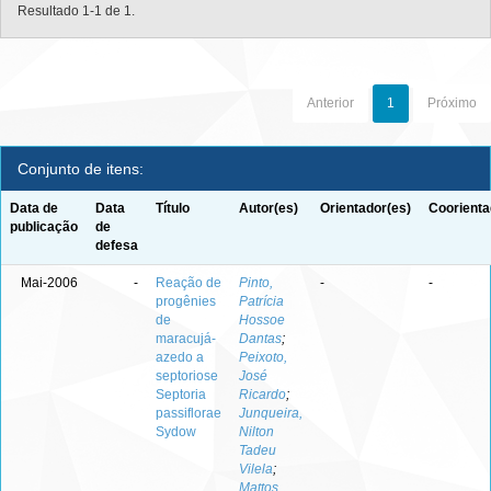
Resultado 1-1 de 1.
Anterior
1
Próximo
Conjunto de itens:
Data de
Data
Título
Autor(es)
Orientador(es)
Coorienta
publicação
de
defesa
Mai-2006
-
Reação de
Pinto,
-
-
progênies
Patrícia
de
Hossoe
maracujá-
Dantas
;
azedo a
Peixoto,
septoriose
José
Septoria
Ricardo
;
passiflorae
Junqueira,
Sydow
Nilton
Tadeu
Vilela
;
Mattos,