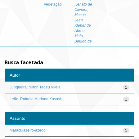
vegetação
Renato de
Oliveira
;
Mattos,
Jean
Kleber de
Abreu
;
Melo,
Berildo de
Busca facetada
Autor
Junqueira, Nilton Tadeu Vilela
1
Leão, Rafaela Mariana Kososki
1
Assunto
Maracujazeiro-azedo
1