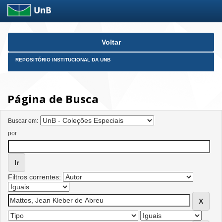
Skip
Voltar
navigation
REPOSITÓRIO INSTITUCIONAL DA UNB
Página de Busca
Buscar em:
por
Filtros correntes: