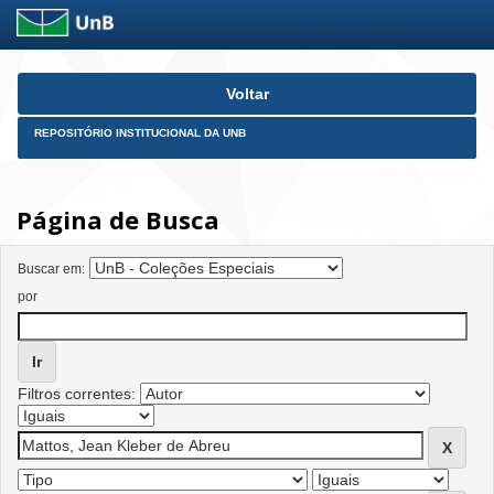
Skip
Voltar
navigation
REPOSITÓRIO INSTITUCIONAL DA UNB
Página de Busca
Buscar em:
por
Filtros correntes: