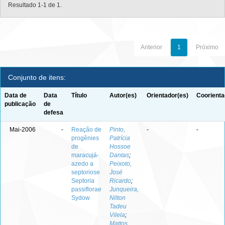
Resultado 1-1 de 1.
Anterior
1
Próximo
Conjunto de itens:
Data de
Data
Título
Autor(es)
Orientador(es)
Coorienta
publicação
de
defesa
Mai-2006
-
Reação de
Pinto,
-
-
progênies
Patrícia
de
Hossoe
maracujá-
Dantas
;
azedo a
Peixoto,
septoriose
José
Septoria
Ricardo
;
passiflorae
Junqueira,
Sydow
Nilton
Tadeu
Vilela
;
Mattos,