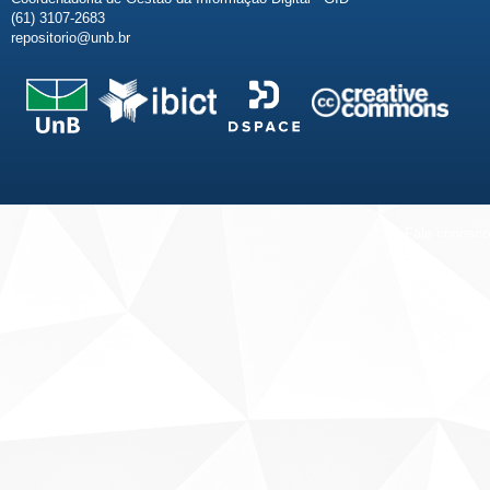
(61) 3107-2683
repositorio@unb.br
Fale conosco
Sobre