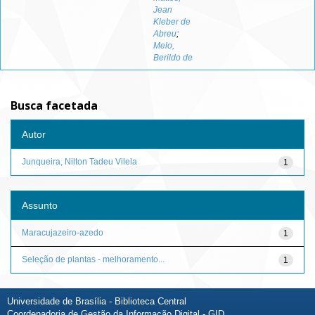
Jean
Kleber de
Abreu
;
Melo,
Berildo de
Busca facetada
Autor
Junqueira, Nilton Tadeu Vilela
1
Assunto
Maracujazeiro-azedo
1
Seleção de plantas - melhoramento...
1
Universidade de Brasília - Biblioteca Central
Coordenadoria de Gestão da Informação Digital - GID