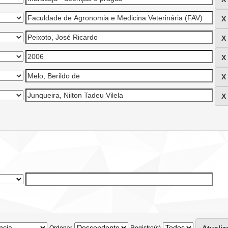
Ordenar
Registro(s)