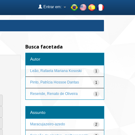
Entrar em:
Busca facetada
Autor
Leão, Rafaela Mariana Kososki
1
Pinto, Patrícia Hossoe Dantas
1
Resende, Renato de Oliveira
1
Assunto
Maracujazeiro-azedo
2