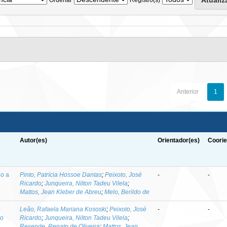
Anterior
1
Autor(es)
Orientador(es)
Coorie
do a
Pinto, Patrícia Hossoe Dantas
;
Peixoto, José
-
-
Ricardo
;
Junqueira, Nilton Tadeu Vilela
;
Mattos, Jean Kleber de Abreu
;
Melo, Berildo de
-
Leão, Rafaela Mariana Kososki
;
Peixoto, José
-
-
to
Ricardo
;
Junqueira, Nilton Tadeu Vilela
;
Resende, Renato de Oliveira
;
Mattos, Jean