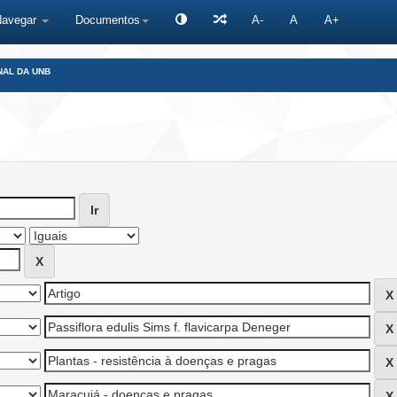
Navegar
Documentos
A-
A
A+
NAL DA UNB