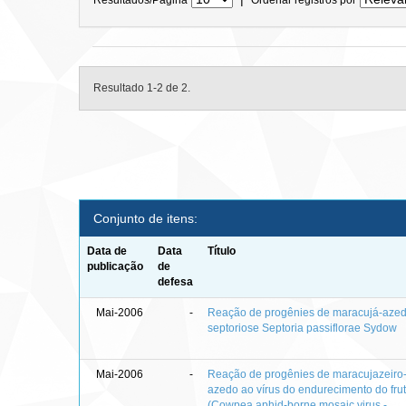
Resultado 1-2 de 2.
Conjunto de itens:
Data de
Data
Título
publicação
de
defesa
Mai-2006
-
Reação de progênies de maracujá-aze
septoriose Septoria passiflorae Sydow
Mai-2006
-
Reação de progênies de maracujazeiro
azedo ao vírus do endurecimento do fru
(Cowpea aphid-borne mosaic virus -