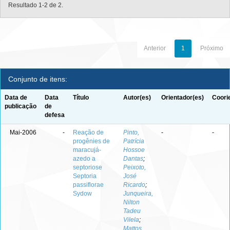
Resultado 1-2 de 2.
Anterior
1
Próximo
Conjunto de itens:
Data de
Data
Título
Autor(es)
Orientador(es)
Coori
publicação
de
defesa
Mai-2006
-
Reação de
Pinto,
-
-
progênies de
Patrícia
maracujá-
Hossoe
azedo a
Dantas
;
septoriose
Peixoto,
Septoria
José
passiflorae
Ricardo
;
Sydow
Junqueira,
Nilton
Tadeu
Vilela
;
Mattos,