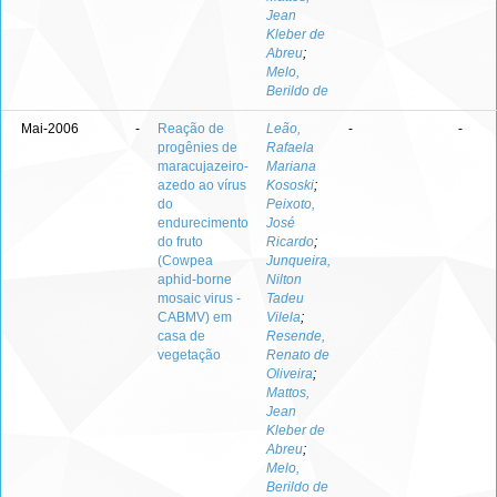
Jean
Kleber de
Abreu
;
Melo,
Berildo de
Mai-2006
-
Reação de
Leão,
-
-
progênies de
Rafaela
maracujazeiro-
Mariana
azedo ao vírus
Kososki
;
do
Peixoto,
endurecimento
José
do fruto
Ricardo
;
(Cowpea
Junqueira,
aphid-borne
Nilton
mosaic virus -
Tadeu
CABMV) em
Vilela
;
casa de
Resende,
vegetação
Renato de
Oliveira
;
Mattos,
Jean
Kleber de
Abreu
;
Melo,
Berildo de