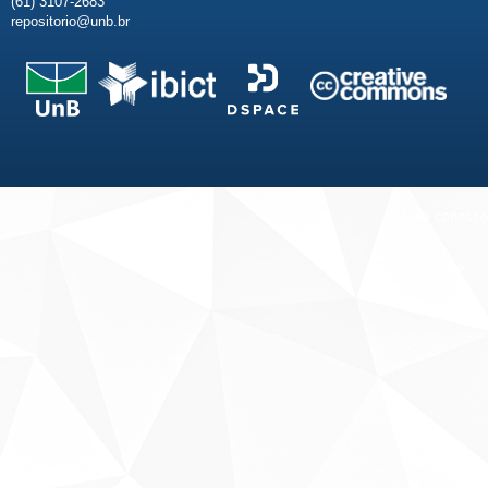
(61) 3107-2683
repositorio@unb.br
Fale conosco
Sobre