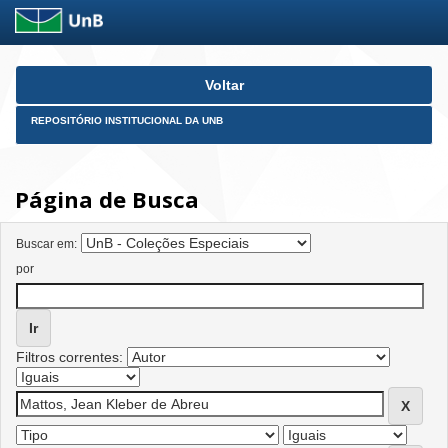
Skip
Voltar
navigation
REPOSITÓRIO INSTITUCIONAL DA UNB
Página de Busca
Buscar em:
por
Filtros correntes: