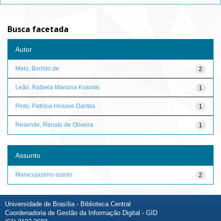
Busca facetada
Autor
Melo, Berildo de
2
Leão, Rafaela Mariana Kososki
1
Pinto, Patrícia Hossoe Dantas
1
Resende, Renato de Oliveira
1
Assunto
Maracujazeiro-azedo
2
Universidade de Brasília - Biblioteca Central
Coordenadoria de Gestão da Informação Digital - GID