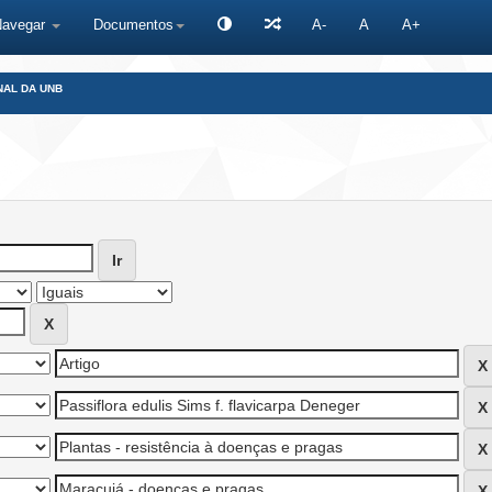
Navegar
Documentos
A-
A
A+
NAL DA UNB