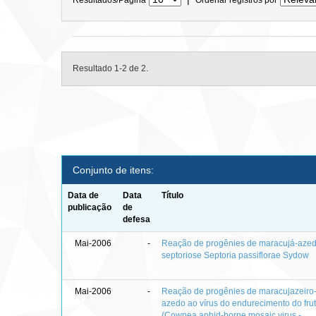
Resultado 1-2 de 2.
Conjunto de itens:
Data de
Data
Título
publicação
de
defesa
Mai-2006
-
Reação de progênies de maracujá-aze
septoriose Septoria passiflorae Sydow
Mai-2006
-
Reação de progênies de maracujazeiro
azedo ao vírus do endurecimento do fru
(Cowpea aphid-borne mosaic virus -