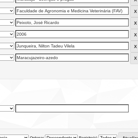
Ordenar
Registro(s)