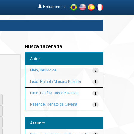
Entrar em:
Busca facetada
Autor
Melo, Berildo de
2
Leão, Rafaela Mariana Kososki
1
Pinto, Patrícia Hossoe Dantas
1
Resende, Renato de Oliveira
1
Assunto