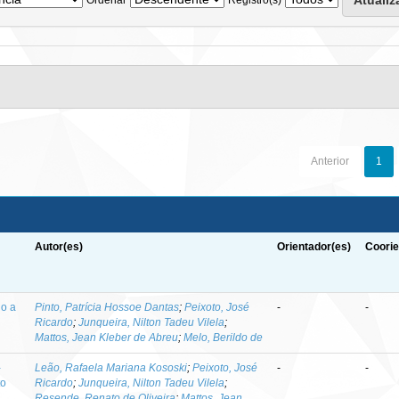
Anterior
1
Autor(es)
Orientador(es)
Coorie
do a
Pinto, Patrícia Hossoe Dantas
;
Peixoto, José
-
-
Ricardo
;
Junqueira, Nilton Tadeu Vilela
;
Mattos, Jean Kleber de Abreu
;
Melo, Berildo de
-
Leão, Rafaela Mariana Kososki
;
Peixoto, José
-
-
to
Ricardo
;
Junqueira, Nilton Tadeu Vilela
;
Resende, Renato de Oliveira
;
Mattos, Jean