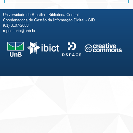
Universidade de Brasília - Biblioteca Central
Coordenadoria de Gestão da Informação Digital - GID
(61) 3107-2683
repositorio@unb.br
Fale conosco
Sobre