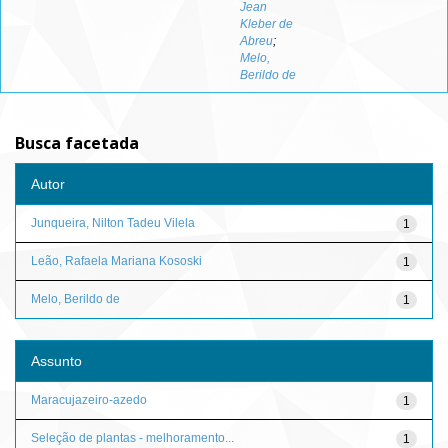
Jean
Kleber de
Abreu
;
Melo,
Berildo de
Busca facetada
Autor
Junqueira, Nilton Tadeu Vilela
1
Leão, Rafaela Mariana Kososki
1
Melo, Berildo de
1
Assunto
Maracujazeiro-azedo
1
Seleção de plantas - melhoramento...
1