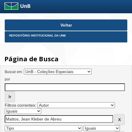
Skip
Voltar
navigation
REPOSITÓRIO INSTITUCIONAL DA UNB
Página de Busca
Buscar em:
por
Filtros correntes: