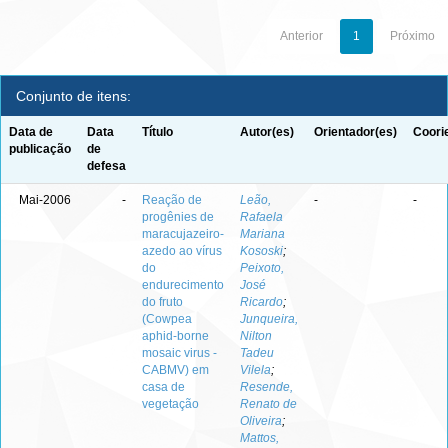
Anterior
1
Próximo
Conjunto de itens:
Data de
Data
Título
Autor(es)
Orientador(es)
Coori
publicação
de
defesa
Mai-2006
-
Reação de
Leão,
-
-
progênies de
Rafaela
maracujazeiro-
Mariana
azedo ao vírus
Kososki
;
do
Peixoto,
endurecimento
José
do fruto
Ricardo
;
(Cowpea
Junqueira,
aphid-borne
Nilton
mosaic virus -
Tadeu
CABMV) em
Vilela
;
casa de
Resende,
vegetação
Renato de
Oliveira
;
Mattos,