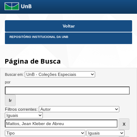
Skip
Voltar
navigation
REPOSITÓRIO INSTITUCIONAL DA UNB
Página de Busca
Buscar em:
por
Filtros correntes: