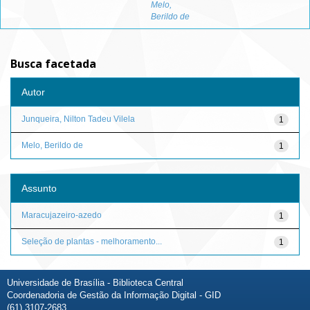
Melo,
Berildo de
Busca facetada
Autor
Junqueira, Nilton Tadeu Vilela
1
Melo, Berildo de
1
Assunto
Maracujazeiro-azedo
1
Seleção de plantas - melhoramento...
1
Universidade de Brasília - Biblioteca Central
Coordenadoria de Gestão da Informação Digital - GID
(61) 3107-2683