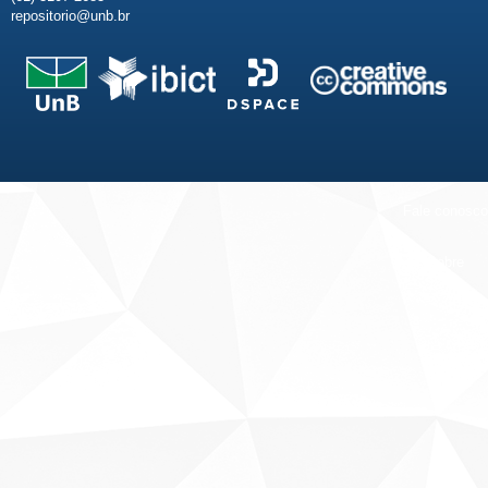
repositorio@unb.br
Fale conosco
Sobre