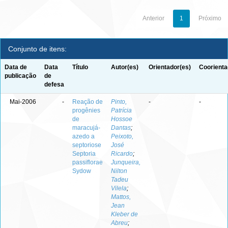
Anterior
1
Próximo
Conjunto de itens:
Data de
Data
Título
Autor(es)
Orientador(es)
Coorienta
publicação
de
defesa
Mai-2006
-
Reação de
Pinto,
-
-
progênies
Patrícia
de
Hossoe
maracujá-
Dantas
;
azedo a
Peixoto,
septoriose
José
Septoria
Ricardo
;
passiflorae
Junqueira,
Sydow
Nilton
Tadeu
Vilela
;
Mattos,
Jean
Kleber de
Abreu
;