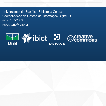
Universidade de Brasília - Biblioteca Central
Coordenadoria de Gestão da Informação Digital - GID
(61) 3107-2683
repositorio@unb.br
Fale conosco
Sobre