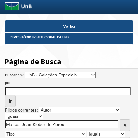
Skip
Voltar
navigation
REPOSITÓRIO INSTITUCIONAL DA UNB
Página de Busca
Buscar em:
por
Filtros correntes: