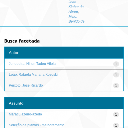
Jean
Kleber de
Abreu
;
Melo,
Berildo de
Busca facetada
Autor
Junqueira, Nilton Tadeu Vilela
1
Leão, Rafaela Mariana Kososki
1
Peixoto, José Ricardo
1
Assunto
Maracujazeiro-azedo
1
Seleção de plantas - melhoramento...
1