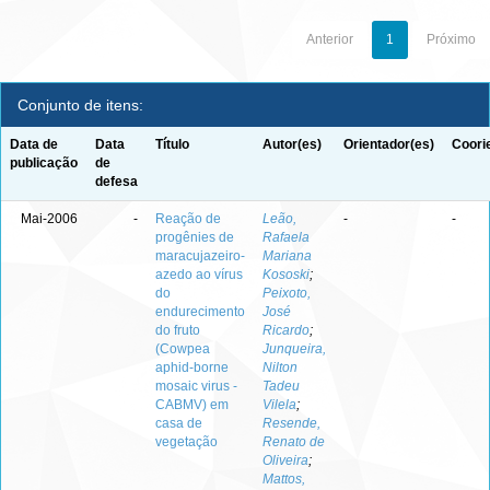
Anterior
1
Próximo
Conjunto de itens:
Data de
Data
Título
Autor(es)
Orientador(es)
Coori
publicação
de
defesa
Mai-2006
-
Reação de
Leão,
-
-
progênies de
Rafaela
maracujazeiro-
Mariana
azedo ao vírus
Kososki
;
do
Peixoto,
endurecimento
José
do fruto
Ricardo
;
(Cowpea
Junqueira,
aphid-borne
Nilton
mosaic virus -
Tadeu
CABMV) em
Vilela
;
casa de
Resende,
vegetação
Renato de
Oliveira
;
Mattos,