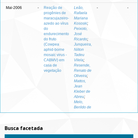
Mai-2006
-
Reação de
Leão,
-
-
progênies de
Rafaela
maracujazeiro-
Mariana
azedo ao vírus
Kososki
;
do
Peixoto,
endurecimento
José
do fruto
Ricardo
;
(Cowpea
Junqueira,
aphid-borne
Nilton
mosaic virus -
Tadeu
CABMV) em
Vilela
;
casa de
Resende,
vegetação
Renato de
Oliveira
;
Mattos,
Jean
Kleber de
Abreu
;
Melo,
Berildo de
Busca facetada