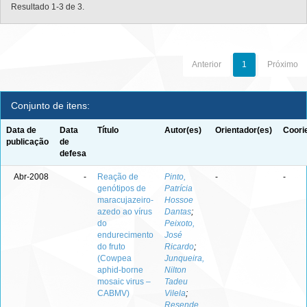
Resultado 1-3 de 3.
Anterior
1
Próximo
Conjunto de itens:
Data de
Data
Título
Autor(es)
Orientador(es)
Coori
publicação
de
defesa
Abr-2008
-
Reação de
Pinto,
-
-
genótipos de
Patrícia
maracujazeiro-
Hossoe
azedo ao vírus
Dantas
;
do
Peixoto,
endurecimento
José
do fruto
Ricardo
;
(Cowpea
Junqueira,
aphid-borne
Nilton
mosaic virus –
Tadeu
CABMV)
Vilela
;
Resende,