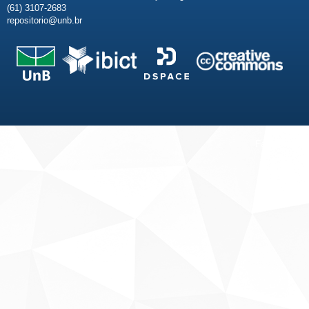
(61) 3107-2683
repositorio@unb.br
Fale conosco
Sobre