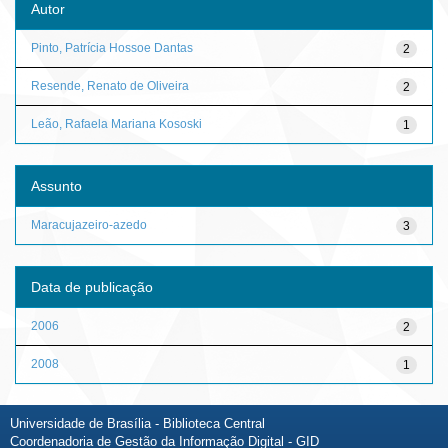
Autor
Pinto, Patrícia Hossoe Dantas
2
Resende, Renato de Oliveira
2
Leão, Rafaela Mariana Kososki
1
Assunto
Maracujazeiro-azedo
3
Data de publicação
2006
2
2008
1
Universidade de Brasília - Biblioteca Central
Coordenadoria de Gestão da Informação Digital - GID