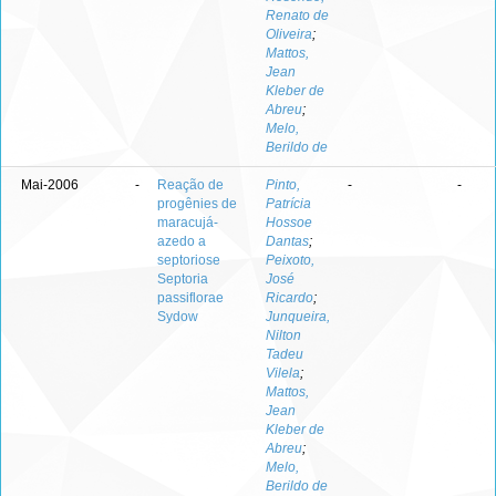
Renato de
Oliveira
;
Mattos,
Jean
Kleber de
Abreu
;
Melo,
Berildo de
Mai-2006
-
Reação de
Pinto,
-
-
progênies de
Patrícia
maracujá-
Hossoe
azedo a
Dantas
;
septoriose
Peixoto,
Septoria
José
passiflorae
Ricardo
;
Sydow
Junqueira,
Nilton
Tadeu
Vilela
;
Mattos,
Jean
Kleber de
Abreu
;
Melo,
Berildo de