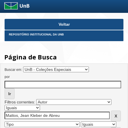
Skip
Voltar
navigation
REPOSITÓRIO INSTITUCIONAL DA UNB
Página de Busca
Buscar em:
por
Filtros correntes: