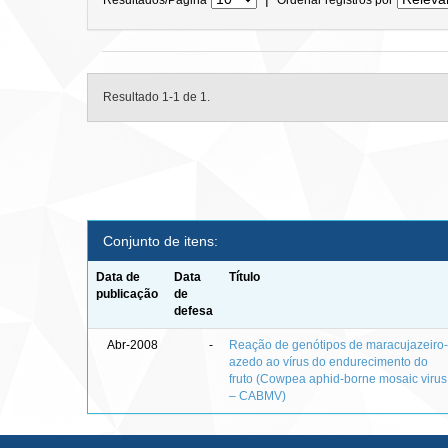
Resultado 1-1 de 1.
Conjunto de itens:
Data de
Data
Título
publicação
de
defesa
Abr-2008
-
Reação de genótipos de maracujazeiro
azedo ao vírus do endurecimento do
fruto (Cowpea aphid-borne mosaic virus
– CABMV)