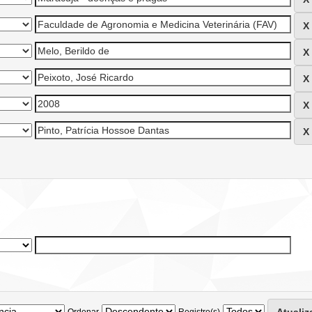
Ordenar
Registro(s)