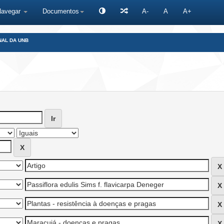
Navegar
Documentos
A-
A
A+
NAL DA UNB