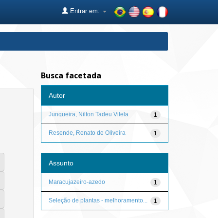
Entrar em:
Busca facetada
Autor
Junqueira, Nilton Tadeu Vilela
1
Resende, Renato de Oliveira
1
Assunto
Maracujazeiro-azedo
1
Seleção de plantas - melhoramento...
1