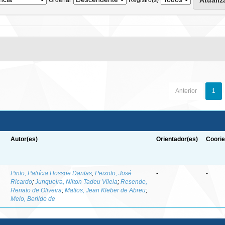
Anterior
1
Autor(es)
Orientador(es)
Coorie
-
Pinto, Patrícia Hossoe Dantas
;
Peixoto, José
-
-
Ricardo
;
Junqueira, Nilton Tadeu Vilela
;
Resende,
Renato de Oliveira
;
Mattos, Jean Kleber de Abreu
;
Melo, Berildo de