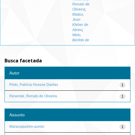
Renato de
Oliveira
;
Mattos,
Jean
Kleber de
Abreu
;
Melo,
Berildo de
Busca facetada
Autor
Pinto, Patrícia Hossoe Dantas
1
Resende, Renato de Oliveira
1
Assunto
Maracujazeiro-azedo
1