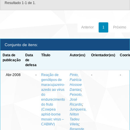
Resultado 1-1 de 1.
Anterior
1
Próximo
Conjunto de itens:
Data de
Data
Título
Autor(es)
Orientador(es)
Coori
publicação
de
defesa
Abr-2008
-
Reação de
Pinto,
-
-
genótipos de
Patrícia
maracujazeiro-
Hossoe
azedo ao vírus
Dantas
;
do
Peixoto,
endurecimento
José
do fruto
Ricardo
;
(Cowpea
Junqueira,
aphid-borne
Nilton
mosaic virus –
Tadeu
CABMV)
Vilela
;
Resende,