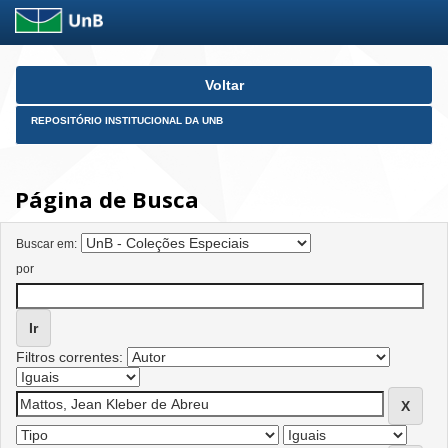
Skip
Voltar
navigation
REPOSITÓRIO INSTITUCIONAL DA UNB
Página de Busca
Buscar em:
por
Filtros correntes: