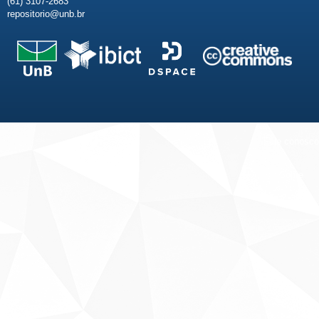
(61) 3107-2683
repositorio@unb.br
Fale conosco
Sobre