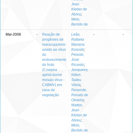
Jean
Kleber de
Abreu
;
Melo,
Berildo de
Mai-2006
-
Reação de
Leão,
-
-
progênies de
Rafaela
maracujazeiro-
Mariana
azedo ao vírus
Kososki
;
do
Peixoto,
endurecimento
José
do fruto
Ricardo
;
(Cowpea
Junqueira,
aphid-borne
Nilton
mosaic virus -
Tadeu
CABMV) em
Vilela
;
casa de
Resende,
vegetação
Renato de
Oliveira
;
Mattos,
Jean
Kleber de
Abreu
;
Melo,
Berildo de