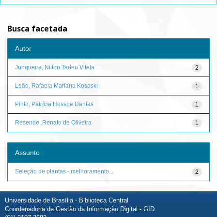
Busca facetada
Autor
Junqueira, Nilton Tadeu Vilela
2
Leão, Rafaela Mariana Kososki
1
Pinto, Patrícia Hossoe Dantas
1
Resende, Renato de Oliveira
1
Assunto
Seleção de plantas - melhoramento...
2
Universidade de Brasília - Biblioteca Central
Coordenadoria de Gestão da Informação Digital - GID