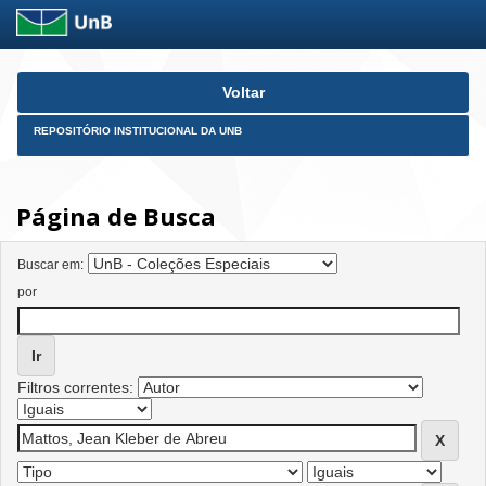
Skip
Voltar
navigation
REPOSITÓRIO INSTITUCIONAL DA UNB
Página de Busca
Buscar em:
por
Filtros correntes: