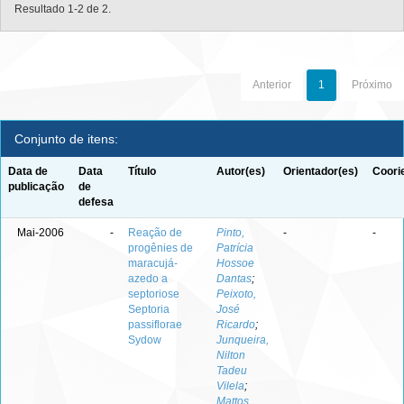
Resultado 1-2 de 2.
Anterior
1
Próximo
Conjunto de itens:
Data de
Data
Título
Autor(es)
Orientador(es)
Coori
publicação
de
defesa
Mai-2006
-
Reação de
Pinto,
-
-
progênies de
Patrícia
maracujá-
Hossoe
azedo a
Dantas
;
septoriose
Peixoto,
Septoria
José
passiflorae
Ricardo
;
Sydow
Junqueira,
Nilton
Tadeu
Vilela
;
Mattos,