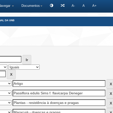
Navegar
Documentos
A-
A
A+
NAL DA UNB