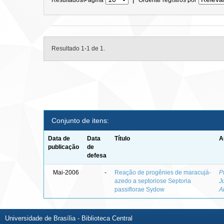
Resultado 1-1 de 1.
Conjunto de itens:
Data de
Data
Título
A
publicação
de
defesa
Mai-2006
-
Reação de progênies de maracujá-
P
azedo a septoriose Septoria
J
passiflorae Sydow
A
Universidade de Brasília - Biblioteca Central