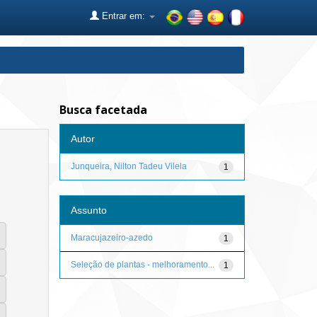
Entrar em:
Busca facetada
Autor
Junqueira, Nilton Tadeu Vilela
1
Assunto
Maracujazeiro-azedo
1
Seleção de plantas - melhoramento...
1