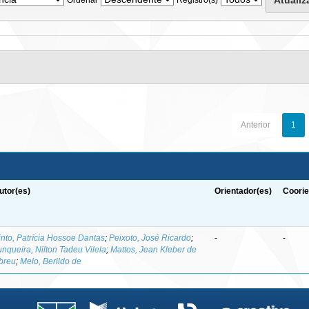
Anterior
1
utor(es)
Orientador(es)
Coorie
into, Patrícia Hossoe Dantas
;
Peixoto, José Ricardo
;
-
-
unqueira, Nilton Tadeu Vilela
;
Mattos, Jean Kleber de
breu
;
Melo, Berildo de