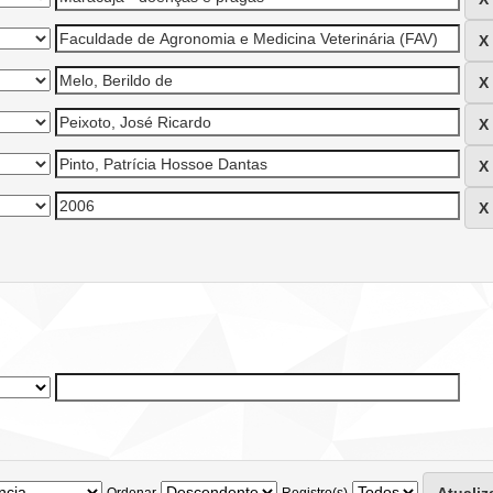
Ordenar
Registro(s)