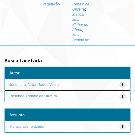
vegetação
Renato de
Oliveira
;
Mattos,
Jean
Kleber de
Abreu
;
Melo,
Berildo de
Busca facetada
Autor
Junqueira, Nilton Tadeu Vilela
1
Resende, Renato de Oliveira
1
Assunto
Maracujazeiro-azedo
1