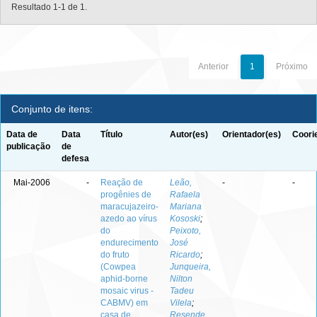
Resultado 1-1 de 1.
Anterior
1
Próximo
Conjunto de itens:
Data de
Data
Título
Autor(es)
Orientador(es)
Coori
publicação
de
defesa
Mai-2006
-
Reação de
Leão,
-
-
progênies de
Rafaela
maracujazeiro-
Mariana
azedo ao vírus
Kososki
;
do
Peixoto,
endurecimento
José
do fruto
Ricardo
;
(Cowpea
Junqueira,
aphid-borne
Nilton
mosaic virus -
Tadeu
CABMV) em
Vilela
;
casa de
Resende,