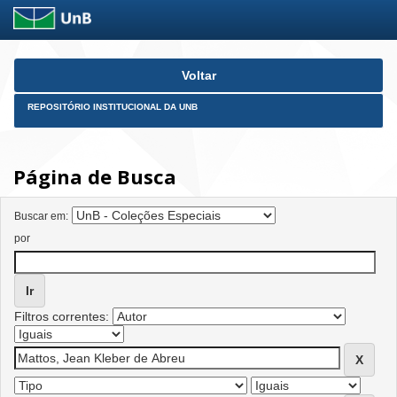
Skip
Voltar
navigation
REPOSITÓRIO INSTITUCIONAL DA UNB
Página de Busca
Buscar em:
por
Filtros correntes: