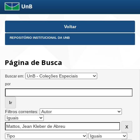
Skip
Voltar
navigation
REPOSITÓRIO INSTITUCIONAL DA UNB
Página de Busca
Buscar em:
por
Filtros correntes: