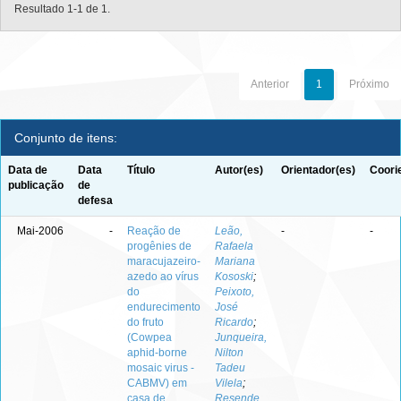
Resultado 1-1 de 1.
Anterior
1
Próximo
Conjunto de itens:
Data de
Data
Título
Autor(es)
Orientador(es)
Coori
publicação
de
defesa
Mai-2006
-
Reação de
Leão,
-
-
progênies de
Rafaela
maracujazeiro-
Mariana
azedo ao vírus
Kososki
;
do
Peixoto,
endurecimento
José
do fruto
Ricardo
;
(Cowpea
Junqueira,
aphid-borne
Nilton
mosaic virus -
Tadeu
CABMV) em
Vilela
;
casa de
Resende,