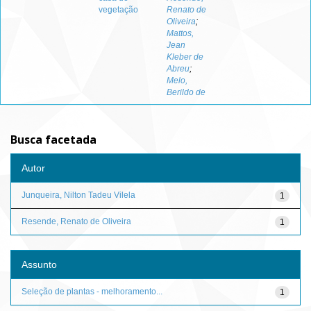
vegetação
Renato de
Oliveira
;
Mattos,
Jean
Kleber de
Abreu
;
Melo,
Berildo de
Busca facetada
Autor
Junqueira, Nilton Tadeu Vilela
1
Resende, Renato de Oliveira
1
Assunto
Seleção de plantas - melhoramento...
1