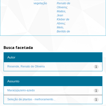
vegetação
Renato de
Oliveira
;
Mattos,
Jean
Kleber de
Abreu
;
Melo,
Berildo de
Busca facetada
Autor
Resende, Renato de Oliveira
1
Assunto
Maracujazeiro-azedo
1
Seleção de plantas - melhoramento...
1