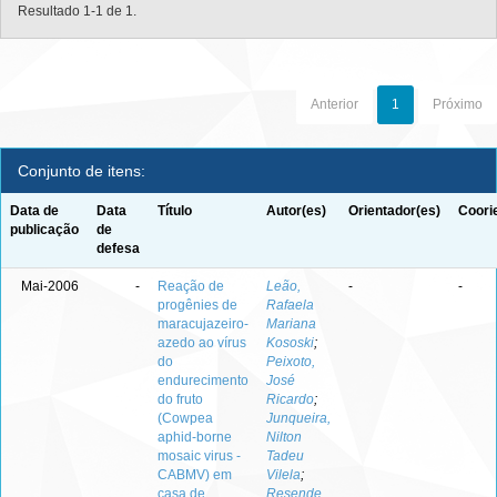
Resultado 1-1 de 1.
Anterior
1
Próximo
Conjunto de itens:
Data de
Data
Título
Autor(es)
Orientador(es)
Coori
publicação
de
defesa
Mai-2006
-
Reação de
Leão,
-
-
progênies de
Rafaela
maracujazeiro-
Mariana
azedo ao vírus
Kososki
;
do
Peixoto,
endurecimento
José
do fruto
Ricardo
;
(Cowpea
Junqueira,
aphid-borne
Nilton
mosaic virus -
Tadeu
CABMV) em
Vilela
;
casa de
Resende,