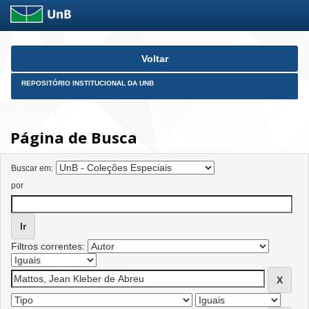
Skip
Voltar
navigation
REPOSITÓRIO INSTITUCIONAL DA UNB
Página de Busca
Buscar em:
por
Filtros correntes: