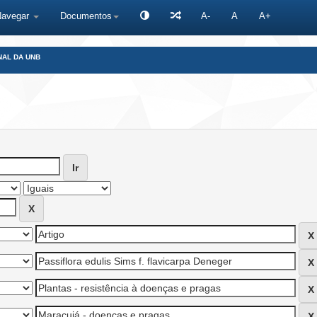
Navegar
Documentos
A-
A
A+
NAL DA UNB