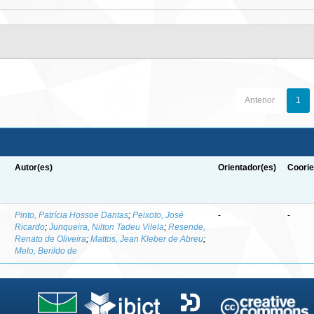
Anterior
1
Autor(es)
Orientador(es)
Coorie
-
Pinto, Patrícia Hossoe Dantas
;
Peixoto, José
-
-
Ricardo
;
Junqueira, Nilton Tadeu Vilela
;
Resende,
Renato de Oliveira
;
Mattos, Jean Kleber de Abreu
;
Melo, Berildo de