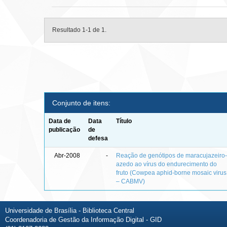
Resultado 1-1 de 1.
Conjunto de itens:
Data de
Data
Título
publicação
de
defesa
Abr-2008
-
Reação de genótipos de maracujazeiro
azedo ao vírus do endurecimento do
fruto (Cowpea aphid-borne mosaic virus
– CABMV)
Universidade de Brasília - Biblioteca Central
Coordenadoria de Gestão da Informação Digital - GID