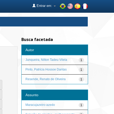
Entrar em:
Busca facetada
Autor
Junqueira, Nilton Tadeu Vilela
1
Pinto, Patrícia Hossoe Dantas
1
Resende, Renato de Oliveira
1
Assunto
Maracujazeiro-azedo
1