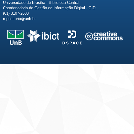
Universidade de Brasília - Biblioteca Central
Coordenadoria de Gestão da Informação Digital - GID
(61) 3107-2683
repositorio@unb.br
Fale conosco
Sobre