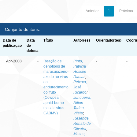
Anterior
1
Próximo
Conjunto de itens:
Data de
Data
Título
Autor(es)
Orientador(es)
Coori
publicação
de
defesa
Abr-2008
-
Reação de
Pinto,
-
-
genótipos de
Patrícia
maracujazeiro-
Hossoe
azedo ao vírus
Dantas
;
do
Peixoto,
endurecimento
José
do fruto
Ricardo
;
(Cowpea
Junqueira,
aphid-borne
Nilton
mosaic virus –
Tadeu
CABMV)
Vilela
;
Resende,
Renato de
Oliveira
;
Mattos,