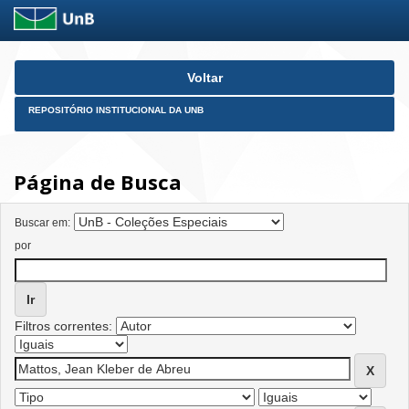
Skip
Voltar
navigation
REPOSITÓRIO INSTITUCIONAL DA UNB
Página de Busca
Buscar em:
por
Filtros correntes: