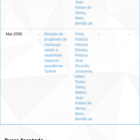
Jean
Kleber de
Abreu
;
Melo,
Berildo de
Mai-2006
-
Reação de
Pinto,
-
-
progênies de
Patrícia
maracujá-
Hossoe
azedo a
Dantas
;
septoriose
Peixoto,
Septoria
José
passiflorae
Ricardo
;
Sydow
Junqueira,
Nilton
Tadeu
Vilela
;
Mattos,
Jean
Kleber de
Abreu
;
Melo,
Berildo de