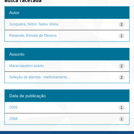
Busca facetada
Autor
Junqueira, Nilton Tadeu Vilela
2
Resende, Renato de Oliveira
1
Assunto
Maracujazeiro-azedo
2
Seleção de plantas - melhoramento...
2
Data de publicação
2006
1
2008
1