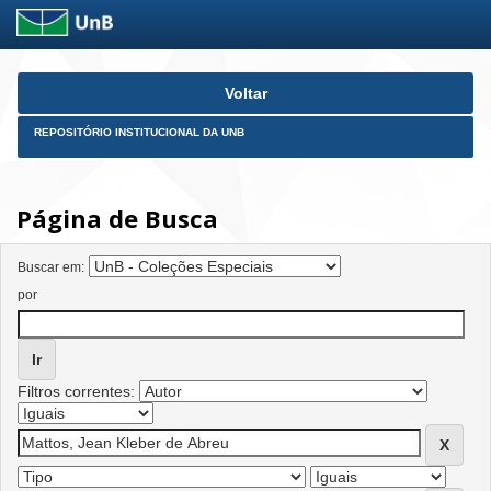
Skip
Voltar
navigation
REPOSITÓRIO INSTITUCIONAL DA UNB
Página de Busca
Buscar em:
por
Filtros correntes: