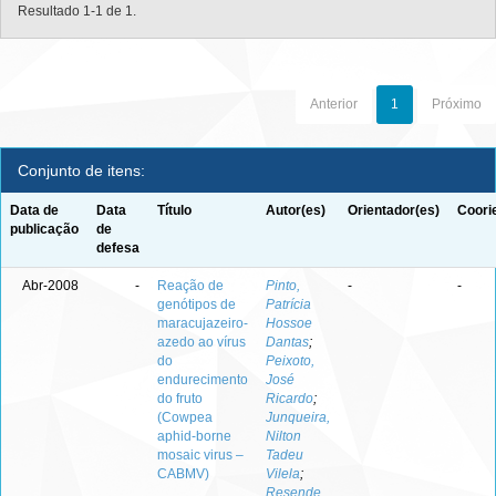
Resultado 1-1 de 1.
Anterior
1
Próximo
Conjunto de itens:
Data de
Data
Título
Autor(es)
Orientador(es)
Coori
publicação
de
defesa
Abr-2008
-
Reação de
Pinto,
-
-
genótipos de
Patrícia
maracujazeiro-
Hossoe
azedo ao vírus
Dantas
;
do
Peixoto,
endurecimento
José
do fruto
Ricardo
;
(Cowpea
Junqueira,
aphid-borne
Nilton
mosaic virus –
Tadeu
CABMV)
Vilela
;
Resende,