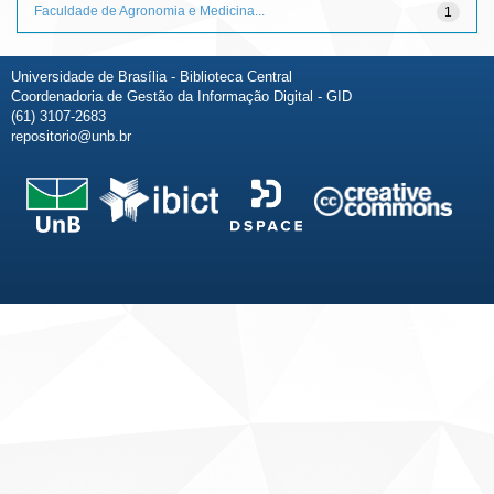
Faculdade de Agronomia e Medicina...
1
Universidade de Brasília - Biblioteca Central
Coordenadoria de Gestão da Informação Digital - GID
(61) 3107-2683
repositorio@unb.br
Fale conosco
Sobre