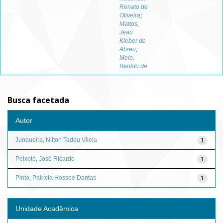
Renato de
Oliveira
;
Mattos,
Jean
Kleber de
Abreu
;
Melo,
Berildo de
Busca facetada
Autor
Junqueira, Nilton Tadeu Vilela
1
Peixoto, José Ricardo
1
Pinto, Patrícia Hossoe Dantas
1
Unidade Acadêmica