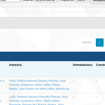
Anterior
1
Autor(es)
Orientador(es)
Coorie
do a
Pinto, Patrícia Hossoe Dantas
;
Peixoto, José
-
-
Ricardo
;
Junqueira, Nilton Tadeu Vilela
;
Mattos, Jean Kleber de Abreu
;
Melo, Berildo de
-
Leão, Rafaela Mariana Kososki
;
Peixoto, José
-
-
to
Ricardo
;
Junqueira, Nilton Tadeu Vilela
;
Resende, Renato de Oliveira
;
Mattos, Jean