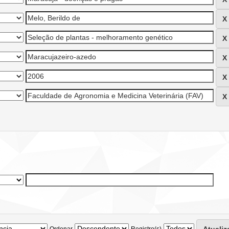
Ordenar
Registro(s)