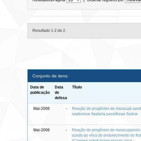
Resultado 1-2 de 2.
Conjunto de itens:
Data de
Data
Título
publicação
de
defesa
Mai-2006
-
Reação de progênies de maracujá-aze
septoriose Septoria passiflorae Sydow
Mai-2006
-
Reação de progênies de maracujazeiro
azedo ao vírus do endurecimento do fru
(Cowpea aphid-borne mosaic virus -