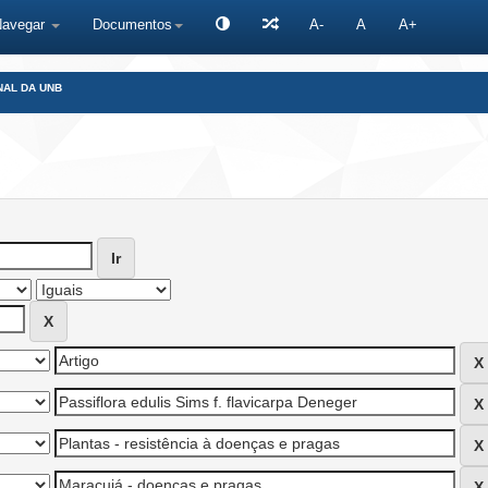
Navegar
Documentos
A-
A
A+
NAL DA UNB