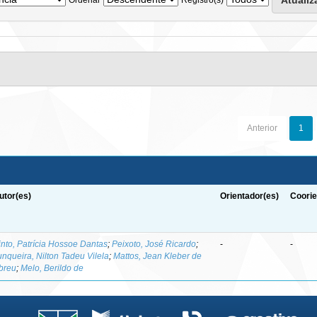
Anterior
1
utor(es)
Orientador(es)
Coorie
into, Patrícia Hossoe Dantas
;
Peixoto, José Ricardo
;
-
-
unqueira, Nilton Tadeu Vilela
;
Mattos, Jean Kleber de
breu
;
Melo, Berildo de