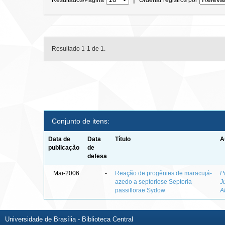
Resultado 1-1 de 1.
Conjunto de itens:
Data de
Data
Título
A
publicação
de
defesa
Mai-2006
-
Reação de progênies de maracujá-
P
azedo a septoriose Septoria
J
passiflorae Sydow
A
Universidade de Brasília - Biblioteca Central