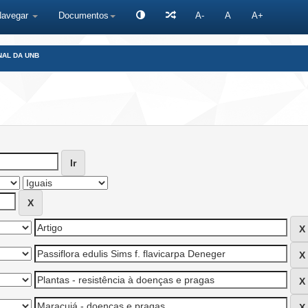
Navegar
Documentos
A-
A
A+
NAL DA UNB