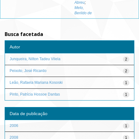
Abreu
;
Melo,
Berildo de
Busca facetada
Autor
Junqueira, Nilton Tadeu Vilela
2
Peixoto, José Ricardo
2
Leão, Rafaela Mariana Kososki
1
Pinto, Patrícia Hossoe Dantas
1
Data de publicação
2006
1
2008
1