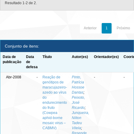
Resultado 1-2 de 2.
Anterior
1
Próximo
Conjunto de itens:
Data de
Data
Título
Autor(es)
Orientador(es)
Coori
publicação
de
defesa
Abr-2008
-
Reação de
Pinto,
-
-
genótipos de
Patrícia
maracujazeiro-
Hossoe
azedo ao vírus
Dantas
;
do
Peixoto,
endurecimento
José
do fruto
Ricardo
;
(Cowpea
Junqueira,
aphid-borne
Nilton
mosaic virus –
Tadeu
CABMV)
Vilela
;
Resende,