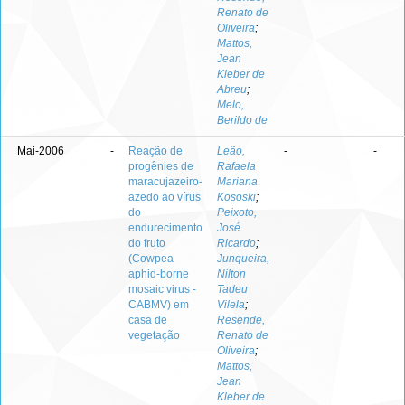
Renato de
Oliveira
;
Mattos,
Jean
Kleber de
Abreu
;
Melo,
Berildo de
Mai-2006
-
Reação de
Leão,
-
-
progênies de
Rafaela
maracujazeiro-
Mariana
azedo ao vírus
Kososki
;
do
Peixoto,
endurecimento
José
do fruto
Ricardo
;
(Cowpea
Junqueira,
aphid-borne
Nilton
mosaic virus -
Tadeu
CABMV) em
Vilela
;
casa de
Resende,
vegetação
Renato de
Oliveira
;
Mattos,
Jean
Kleber de