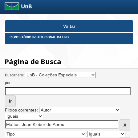
Skip
Voltar
navigation
REPOSITÓRIO INSTITUCIONAL DA UNB
Página de Busca
Buscar em:
por
Filtros correntes: