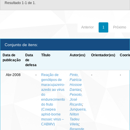
Resultado 1-1 de 1.
Anterior
1
Próximo
Conjunto de itens:
Data de
Data
Título
Autor(es)
Orientador(es)
Coori
publicação
de
defesa
Abr-2008
-
Reação de
Pinto,
-
-
genótipos de
Patrícia
maracujazeiro-
Hossoe
azedo ao vírus
Dantas
;
do
Peixoto,
endurecimento
José
do fruto
Ricardo
;
(Cowpea
Junqueira,
aphid-borne
Nilton
mosaic virus –
Tadeu
CABMV)
Vilela
;
Resende,