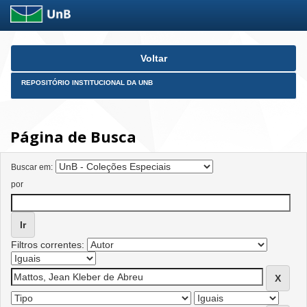
Skip
Voltar
navigation
REPOSITÓRIO INSTITUCIONAL DA UNB
Página de Busca
Buscar em:
por
Filtros correntes: