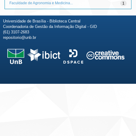
Faculdade de Agronomia e Medicina...
1
Universidade de Brasília - Biblioteca Central
Coordenadoria de Gestão da Informação Digital - GID
(61) 3107-2683
repositorio@unb.br
Fale conosco
Sobre