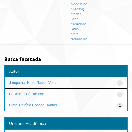
Renato de
Oliveira
;
Mattos,
Jean
Kleber de
Abreu
;
Melo,
Berildo de
Busca facetada
Autor
Junqueira, Nilton Tadeu Vilela
1
Peixoto, José Ricardo
1
Pinto, Patrícia Hossoe Dantas
1
Unidade Acadêmica