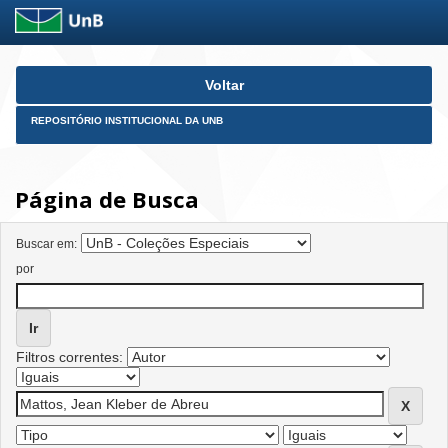
Skip
Voltar
navigation
REPOSITÓRIO INSTITUCIONAL DA UNB
Página de Busca
Buscar em:
por
Filtros correntes: