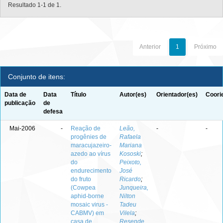
Resultado 1-1 de 1.
Anterior
1
Próximo
Conjunto de itens:
Data de
Data
Título
Autor(es)
Orientador(es)
Coori
publicação
de
defesa
Mai-2006
-
Reação de
Leão,
-
-
progênies de
Rafaela
maracujazeiro-
Mariana
azedo ao vírus
Kososki
;
do
Peixoto,
endurecimento
José
do fruto
Ricardo
;
(Cowpea
Junqueira,
aphid-borne
Nilton
mosaic virus -
Tadeu
CABMV) em
Vilela
;
casa de
Resende,