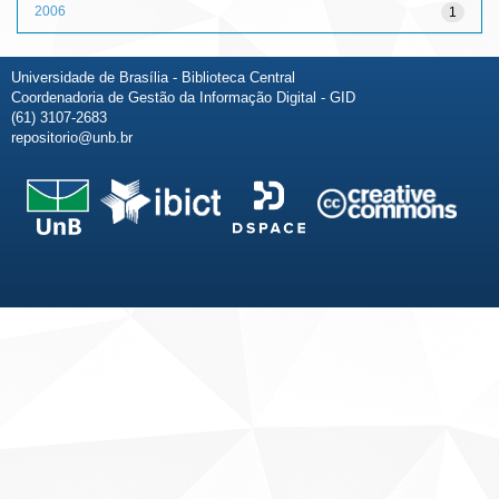
2006
1
Universidade de Brasília - Biblioteca Central
Coordenadoria de Gestão da Informação Digital - GID
(61) 3107-2683
repositorio@unb.br
Fale conosco
Sobre