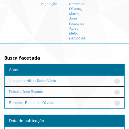
vegetação
Renato de
Oliveira
;
Mattos,
Jean
Kleber de
Abreu
;
Melo,
Berildo de
Busca facetada
Autor
Junqueira, Nilton Tadeu Vilela
1
Peixoto, José Ricardo
1
Resende, Renato de Oliveira
1
Data de publicação