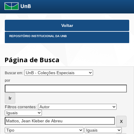
Skip
Voltar
navigation
REPOSITÓRIO INSTITUCIONAL DA UNB
Página de Busca
Buscar em:
por
Filtros correntes: