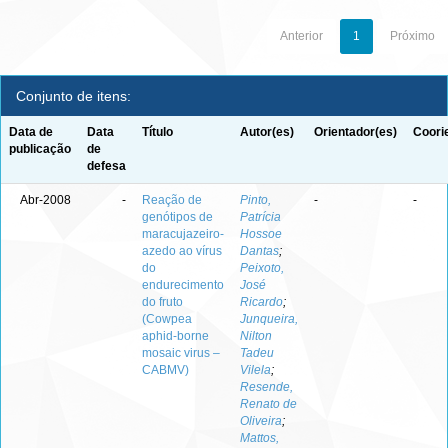
Anterior
1
Próximo
Conjunto de itens:
Data de
Data
Título
Autor(es)
Orientador(es)
Coori
publicação
de
defesa
Abr-2008
-
Reação de
Pinto,
-
-
genótipos de
Patrícia
maracujazeiro-
Hossoe
azedo ao vírus
Dantas
;
do
Peixoto,
endurecimento
José
do fruto
Ricardo
;
(Cowpea
Junqueira,
aphid-borne
Nilton
mosaic virus –
Tadeu
CABMV)
Vilela
;
Resende,
Renato de
Oliveira
;
Mattos,