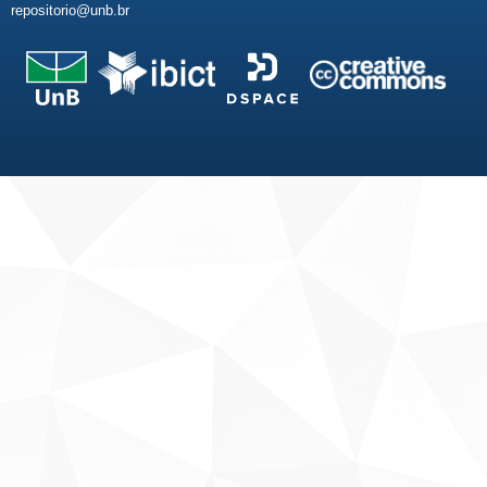
repositorio@unb.br
Fale conosco
Sobre