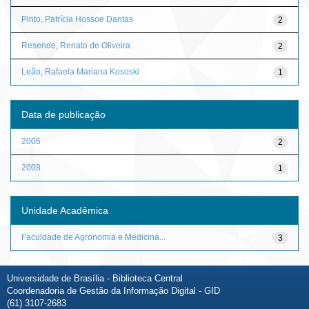
Pinto, Patrícia Hossoe Dantas
2
Resende, Renato de Oliveira
2
Leão, Rafaela Mariana Kososki
1
Data de publicação
2006
2
2008
1
Unidade Acadêmica
Faculdade de Agronomia e Medicina...
3
Universidade de Brasília - Biblioteca Central
Coordenadoria de Gestão da Informação Digital - GID
(61) 3107-2683