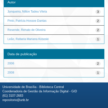
Autor
Junqueira, Nilton Tadeu Vilela
3
Pinto, Patrícia Hossoe Dantas
2
Resende, Renato de Oliveira
2
Leão, Rafaela Mariana Kososki
1
Data de publicação
2006
2
2008
1
Universidade de Brasília - Biblioteca Central
Coordenadoria de Gestão da Informação Digital - GID
(61) 3107-2683
repositorio@unb.br