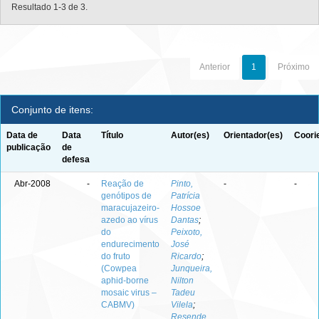
Resultado 1-3 de 3.
Anterior
1
Próximo
Conjunto de itens:
Data de
Data
Título
Autor(es)
Orientador(es)
Coori
publicação
de
defesa
Abr-2008
-
Reação de
Pinto,
-
-
genótipos de
Patrícia
maracujazeiro-
Hossoe
azedo ao vírus
Dantas
;
do
Peixoto,
endurecimento
José
do fruto
Ricardo
;
(Cowpea
Junqueira,
aphid-borne
Nilton
mosaic virus –
Tadeu
CABMV)
Vilela
;
Resende,