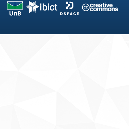
Fale conosco
Sobre