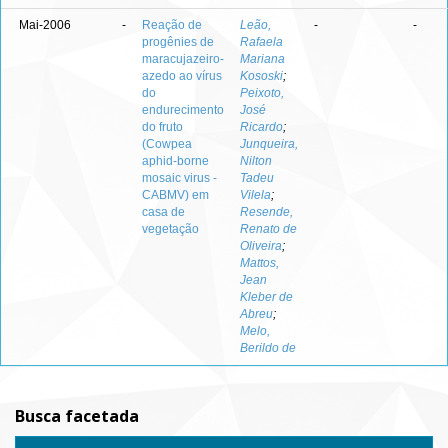
Mai-2006
-
Reação de
Leão,
-
-
progênies de
Rafaela
maracujazeiro-
Mariana
azedo ao vírus
Kososki
;
do
Peixoto,
endurecimento
José
do fruto
Ricardo
;
(Cowpea
Junqueira,
aphid-borne
Nilton
mosaic virus -
Tadeu
CABMV) em
Vilela
;
casa de
Resende,
vegetação
Renato de
Oliveira
;
Mattos,
Jean
Kleber de
Abreu
;
Melo,
Berildo de
Busca facetada