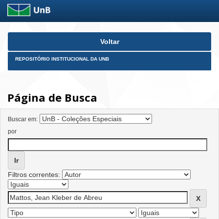
Skip
Voltar
navigation
REPOSITÓRIO INSTITUCIONAL DA UNB
Página de Busca
Buscar em:
por
Filtros correntes: