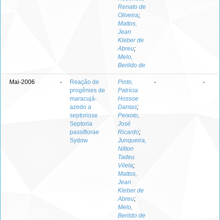
Renato de
Oliveira
;
Mattos,
Jean
Kleber de
Abreu
;
Melo,
Berildo de
Mai-2006
-
Reação de
Pinto,
-
-
progênies de
Patrícia
maracujá-
Hossoe
azedo a
Dantas
;
septoriose
Peixoto,
Septoria
José
passiflorae
Ricardo
;
Sydow
Junqueira,
Nilton
Tadeu
Vilela
;
Mattos,
Jean
Kleber de
Abreu
;
Melo,
Berildo de