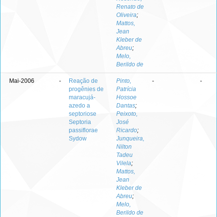
Renato de
Oliveira
;
Mattos,
Jean
Kleber de
Abreu
;
Melo,
Berildo de
Mai-2006
-
Reação de
Pinto,
-
-
progênies de
Patrícia
maracujá-
Hossoe
azedo a
Dantas
;
septoriose
Peixoto,
Septoria
José
passiflorae
Ricardo
;
Sydow
Junqueira,
Nilton
Tadeu
Vilela
;
Mattos,
Jean
Kleber de
Abreu
;
Melo,
Berildo de