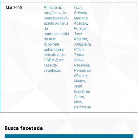
Mai-2006
-
Reação de
Leão,
-
-
progênies de
Rafaela
maracujazeiro-
Mariana
azedo ao vírus
Kososki
;
do
Peixoto,
endurecimento
José
do fruto
Ricardo
;
(Cowpea
Junqueira,
aphid-borne
Nilton
mosaic virus -
Tadeu
CABMV) em
Vilela
;
casa de
Resende,
vegetação
Renato de
Oliveira
;
Mattos,
Jean
Kleber de
Abreu
;
Melo,
Berildo de
Busca facetada