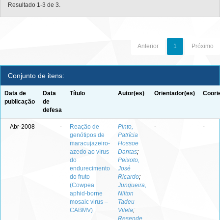
Resultado 1-3 de 3.
Anterior
1
Próximo
Conjunto de itens:
Data de
Data
Título
Autor(es)
Orientador(es)
Coori
publicação
de
defesa
Abr-2008
-
Reação de
Pinto,
-
-
genótipos de
Patrícia
maracujazeiro-
Hossoe
azedo ao vírus
Dantas
;
do
Peixoto,
endurecimento
José
do fruto
Ricardo
;
(Cowpea
Junqueira,
aphid-borne
Nilton
mosaic virus –
Tadeu
CABMV)
Vilela
;
Resende,