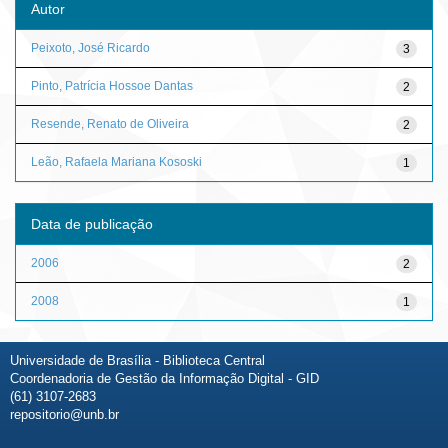
Autor
Peixoto, José Ricardo
3
Pinto, Patrícia Hossoe Dantas
2
Resende, Renato de Oliveira
2
Leão, Rafaela Mariana Kososki
1
Data de publicação
2006
2
2008
1
Universidade de Brasília - Biblioteca Central
Coordenadoria de Gestão da Informação Digital - GID
(61) 3107-2683
repositorio@unb.br