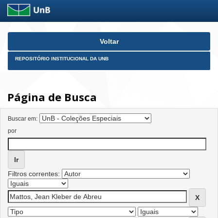
Skip
Voltar
navigation
REPOSITÓRIO INSTITUCIONAL DA UNB
Página de Busca
Buscar em:
por
Filtros correntes: