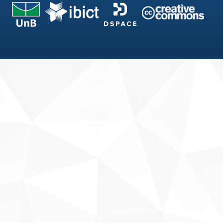
Fale conosco
Sobre