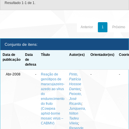
Resultado 1-1 de 1.
Anterior
1
Próximo
Conjunto de itens:
Data de
Data
Título
Autor(es)
Orientador(es)
Coori
publicação
de
defesa
Abr-2008
-
Reação de
Pinto,
-
-
genótipos de
Patrícia
maracujazeiro-
Hossoe
azedo ao vírus
Dantas
;
do
Peixoto,
endurecimento
José
do fruto
Ricardo
;
(Cowpea
Junqueira,
aphid-borne
Nilton
mosaic virus –
Tadeu
CABMV)
Vilela
;
Resende,