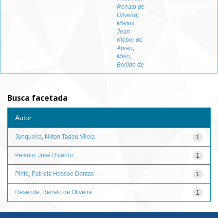
Renato de
Oliveira
;
Mattos,
Jean
Kleber de
Abreu
;
Melo,
Berildo de
Busca facetada
Autor
Junqueira, Nilton Tadeu Vilela
1
Peixoto, José Ricardo
1
Pinto, Patrícia Hossoe Dantas
1
Resende, Renato de Oliveira
1