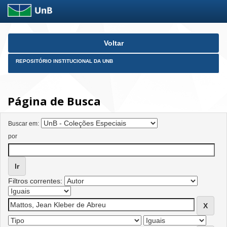
Skip
Voltar
navigation
REPOSITÓRIO INSTITUCIONAL DA UNB
Página de Busca
Buscar em:
por
Filtros correntes: